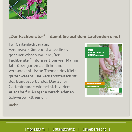
„Der Fachberater“ – damit Sie auf dem Laufenden sind!
Für Gartenfachberater,
Vereinsvorstände und alle, die es
genauer wissen wollen: „Der
Fachberater“ informiert Sie vier Mal im
Jahr über gartenfachliche und
verbandspolitische Themen des Klein­
gar­ten­wesens. Die Ver­bands­zeit­schrift
des Bun­des­ver­ban­des Deutscher
Gartenfreunde widmet sich zudem
Ausgabe für Ausgabe verschiedenen
Schwer­punkt­the­men.
mehr...
Impressum
Datenschutz
Urheberrecht