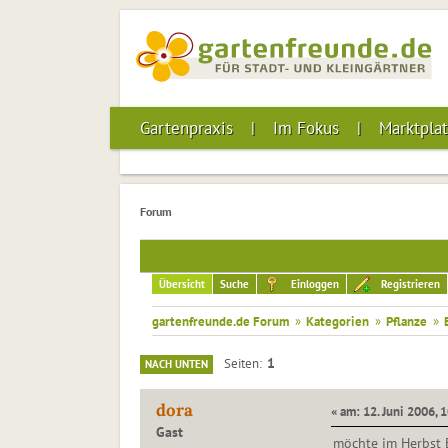
Gartenpraxis
Im Fokus
Marktplat
Forum
Übersicht
Suche
Einloggen
Registrieren
gartenfreunde.de Forum
»
Kategorien
»
Pflanze
»
1
Seiten
NACH UNTEN
dora
« am: 12. Juni 2006, 
Gast
möchte im Herbst E