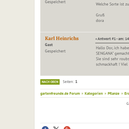
Gespeichert
Welche Sorte ist z
Gruß
dora
Karl Heinrichs
« Antwort #1 - am: 14
Gast
Hallo Dor, ich hab
Gespeichert
SENGANA" gemacht
Sie sind sehr roub
schmackhaft ! Viel 
1
Seiten
NACH OBEN
gartenfreunde.de Forum
»
Kategorien
»
Pflanze
»
Er
G