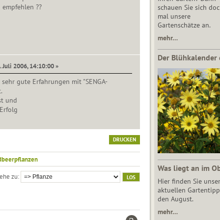
u empfehlen ??
schauen Sie sich do
mal unsere
Gartenschätze an.
mehr…
Der Blühkalender 
. Juli 2006, 14:10:00 »
e sehr gute Erfahrungen mit "SENGA-
.
st und
Erfolg
DRUCKEN
dbeerpflanzen
Was liegt an im O
ehe zu
Hier finden Sie unse
aktuellen Gartentipp
den August.
mehr…