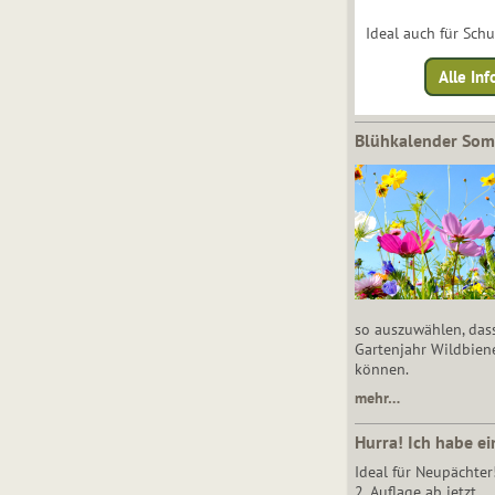
Ideal auch für Sch
Alle Inf
Blühkalender So
so auszuwählen, das
Gartenjahr Wildbien
können.
mehr…
Hurra! Ich habe ei
Ideal für Neupächter
2. Auflage ab jetzt