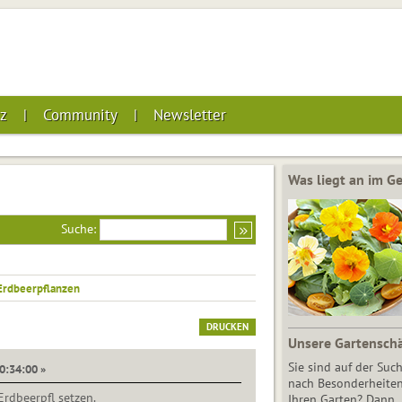
z
Community
Newsletter
Was liegt an im 
Suche:
Erdbeerpflanzen
DRUCKEN
Unsere Gartensch
Sie sind auf der Suc
10:34:00 »
nach Besonderheiten
rdbeerpfl setzen.
Ihren Garten? Dann