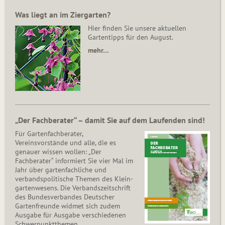
Was liegt an im Ziergarten?
Hier finden Sie unsere aktuellen
Gartentipps für den August.
mehr…
„Der Fachberater“ – damit Sie auf dem Laufenden sind!
Für Gartenfachberater,
Vereinsvorstände und alle, die es
genauer wissen wollen: „Der
Fachberater“ informiert Sie vier Mal im
Jahr über gartenfachliche und
verbandspolitische Themen des Klein­
gar­ten­wesens. Die Ver­bands­zeit­schrift
des Bun­des­ver­ban­des Deutscher
Gartenfreunde widmet sich zudem
Ausgabe für Ausgabe verschiedenen
Schwer­punkt­the­men.