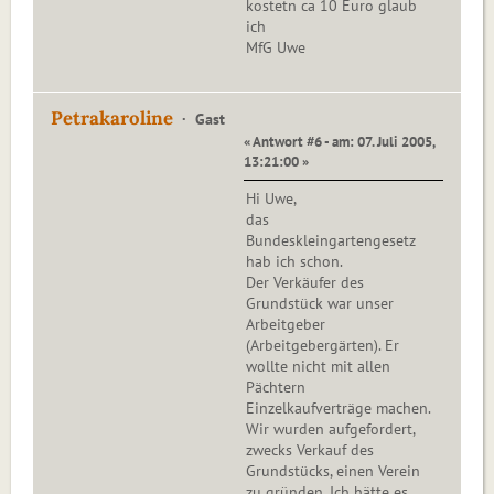
kostetn ca 10 Euro glaub
ich
MfG Uwe
Petrakaroline
Gast
« Antwort #6 - am: 07. Juli 2005,
13:21:00 »
Hi Uwe,
das
Bundeskleingartengesetz
hab ich schon.
Der Verkäufer des
Grundstück war unser
Arbeitgeber
(Arbeitgebergärten). Er
wollte nicht mit allen
Pächtern
Einzelkaufverträge machen.
Wir wurden aufgefordert,
zwecks Verkauf des
Grundstücks, einen Verein
zu gründen. Ich hätte es