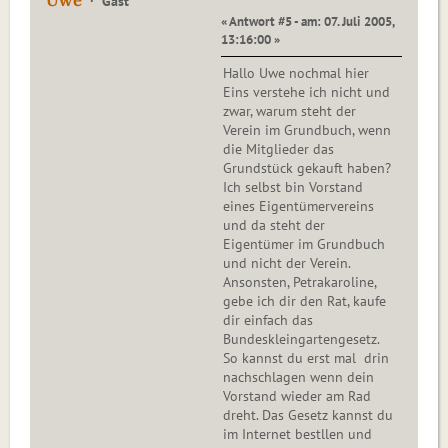
Uwe
Gast
« Antwort #5 - am: 07. Juli 2005,
13:16:00 »
Hallo Uwe nochmal hier
Eins verstehe ich nicht und
zwar, warum steht der
Verein im Grundbuch, wenn
die Mitglieder das
Grundstück gekauft haben?
Ich selbst bin Vorstand
eines Eigentümervereins
und da steht der
Eigentümer im Grundbuch
und nicht der Verein.
Ansonsten, Petrakaroline,
gebe ich dir den Rat, kaufe
dir einfach das
Bundeskleingartengesetz.
So kannst du erst mal drin
nachschlagen wenn dein
Vorstand wieder am Rad
dreht. Das Gesetz kannst du
im Internet bestllen und