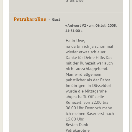
Gruß Uwe
Petrakaroline
Gast
« Antwort #2 - am: 06. Juli 2005,
11:31:00 »
Hallo Uwe,
na da bin ich ja schon mal
wieder etwas schlauer.
Danke für Deine Hilfe. Das
mit der Ruhezeit war auch
nicht ausschlaggebend.
Man wird allgemein
päbstlicher als der Pabst.
Im übrigen: in Düsseldorf
wurde die Mittagsruhe
abgeschafft. Offizielle
Ruhezeit: von 22.00 bis
06.00 Uhr. Dennoch mähe
ich meinen Raser erst nach
15.00 Uhr.
Besten Dank
Petrakaroline