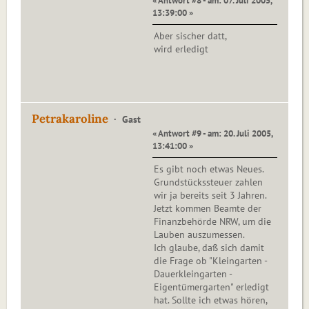
« Antwort #8 - am: 07. Juli 2005,
13:39:00 »
Aber sischer datt,
wird erledigt
Petrakaroline
Gast
« Antwort #9 - am: 20. Juli 2005,
13:41:00 »
Es gibt noch etwas Neues.
Grundstückssteuer zahlen
wir ja bereits seit 3 Jahren.
Jetzt kommen Beamte der
Finanzbehörde NRW, um die
Lauben auszumessen.
Ich glaube, daß sich damit
die Frage ob "Kleingarten -
Dauerkleingarten -
Eigentümergarten" erledigt
hat. Sollte ich etwas hören,