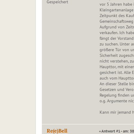
Gespeichert
vor 5 Jahren habe 
Kleingartenanlage 
Zeitpunkt des Kauf
Gemeinschaftsweg 
Aufgrund von Zeit
verkaufen. Ich hab
fängt der Vorstand
zu suchen. Unter a
größere Tür von u
Sicherheit zugesch
nicht verstehen, z
Haupttor, mit eine
gesichert ist. All
auch vom Hauptto
An dieser Stelle bi
Gesetzen und Vero
Regelung finden un
o.g. Argumente nic
Kann mir jemand 
Re(e)Bell
« Antwort #1 - am: 30