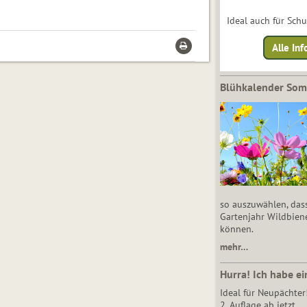
Ideal auch für Sch
Alle Inf
Blühkalender So
so auszuwählen, das
Gartenjahr Wildbien
können.
mehr…
Hurra! Ich habe ei
Ideal für Neupächter
2. Auflage ab jetzt