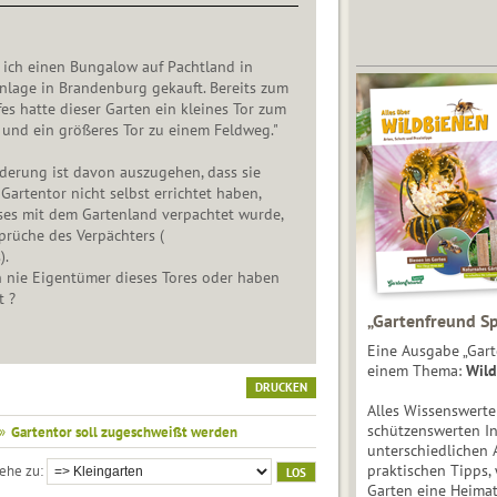
 ich einen Bungalow auf Pachtland in
nlage in Brandenburg gekauft. Bereits zum
es hatte dieser Garten ein kleines Tor zum
und ein größeres Tor zu einem Feldweg."
derung ist davon auszugehen, dass sie
artentor nicht selbst errichtet haben,
ses mit dem Gartenland verpachtet wurde,
prüche des Verpächters (
).
n nie Eigentümer dieses Tores oder haben
t ?
„Gartenfreund Sp
Eine Ausgabe „Gart
einem Thema:
Wild
DRUCKEN
Alles Wissenswert
schützenswerten I
»
Gartentor soll zugeschweißt werden
unterschiedlichen 
praktischen Tipps,
ehe zu
Garten eine Heimat