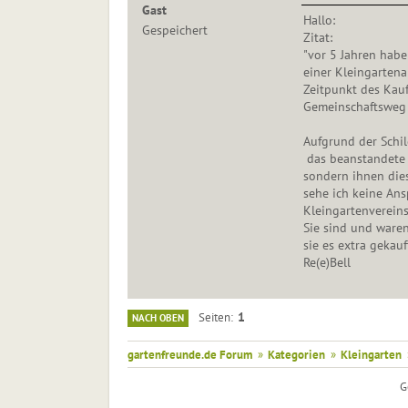
Gast
Hallo:
Gespeichert
Zitat:
"vor 5 Jahren habe
einer Kleingartena
Zeitpunkt des Kauf
Gemeinschaftsweg 
Aufgrund der Schil
das beanstandete G
sondern ihnen die
sehe ich keine Ans
Kleingartenvereins
Sie sind und ware
sie es extra gekauf
Re(e)Bell
1
Seiten
NACH OBEN
gartenfreunde.de Forum
»
Kategorien
»
Kleingarten
G