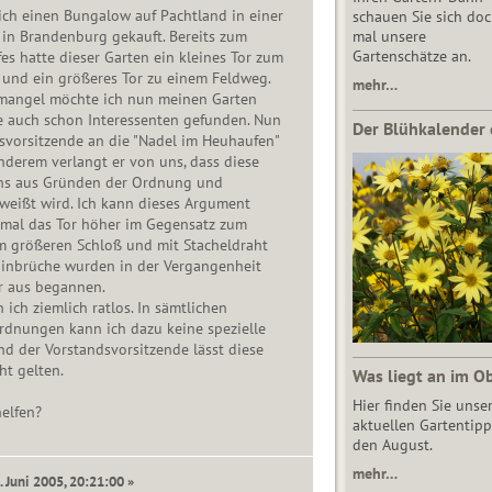
ich einen Bungalow auf Pachtland in einer
schauen Sie sich do
in Brandenburg gekauft. Bereits zum
mal unsere
Gartenschätze an.
es hatte dieser Garten ein kleines Tor zum
und ein größeres Tor zu einem Feldweg.
mehr…
mangel möchte ich nun meinen Garten
e auch schon Interessenten gefunden. Nun
Der Blühkalender 
svorsitzende an die "Nadel im Heuhaufen"
nderem verlangt er von uns, dass diese
ns aus Gründen der Ordnung und
weißt wird. Ich kann dieses Argument
umal das Tor höher im Gegensatz zum
m größeren Schloß und mit Stacheldraht
e Einbrüche wurden in der Vergangenheit
r aus begannen.
n ich ziemlich ratlos. In sämtlichen
rdnungen kann ich dazu keine spezielle
d der Vorstandsvorsitzende lässt diese
ht gelten.
Was liegt an im O
Hier finden Sie unse
helfen?
aktuellen Gartentipp
den August.
mehr…
. Juni 2005, 20:21:00 »