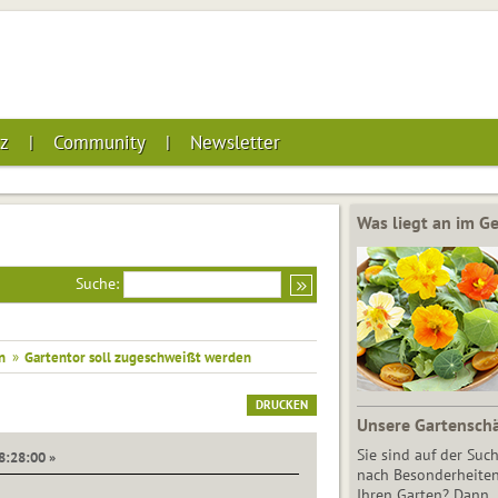
z
Community
Newsletter
Was liegt an im 
Suche:
n
»
Gartentor soll zugeschweißt werden
DRUCKEN
Unsere Gartensch
Sie sind auf der Suc
08:28:00 »
nach Besonderheiten
Ihren Garten? Dann