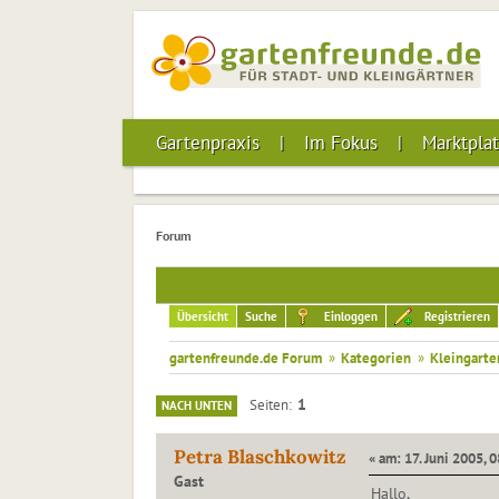
Gartenpraxis
Im Fokus
Marktplat
Forum
Übersicht
Suche
Einloggen
Registrieren
gartenfreunde.de Forum
»
Kategorien
»
Kleingarte
1
Seiten
NACH UNTEN
Petra Blaschkowitz
« am: 17. Juni 2005, 
Gast
Hallo,