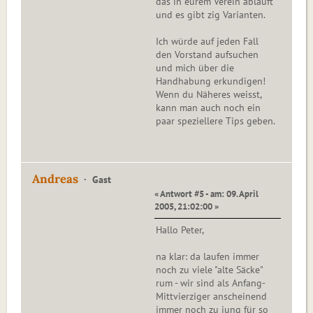
das in eurem Verein abläuft
und es gibt zig Varianten.
Ich würde auf jeden Fall
den Vorstand aufsuchen
und mich über die
Handhabung erkundigen!
Wenn du Näheres weisst,
kann man auch noch ein
paar speziellere Tips geben.
Andreas
Gast
« Antwort #5 - am: 09. April
2005, 21:02:00 »
Hallo Peter,
na klar: da laufen immer
noch zu viele "alte Säcke"
rum - wir sind als Anfang-
Mittvierziger anscheinend
immer noch zu jung für so