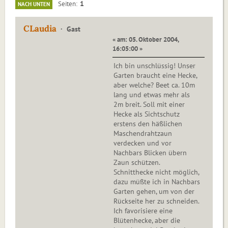
1
Seiten
NACH UNTEN
CLaudia
Gast
« am: 05. Oktober 2004,
16:05:00 »
Ich bin unschlüssig! Unser
Garten braucht eine Hecke,
aber welche? Beet ca. 10m
lang und etwas mehr als
2m breit. Soll mit einer
Hecke als Sichtschutz
erstens den häßlichen
Maschendrahtzaun
verdecken und vor
Nachbars Blicken übern
Zaun schützen.
Schnitthecke nicht möglich,
dazu müßte ich in Nachbars
Garten gehen, um von der
Rückseite her zu schneiden.
Ich favorisiere eine
Blütenhecke, aber die