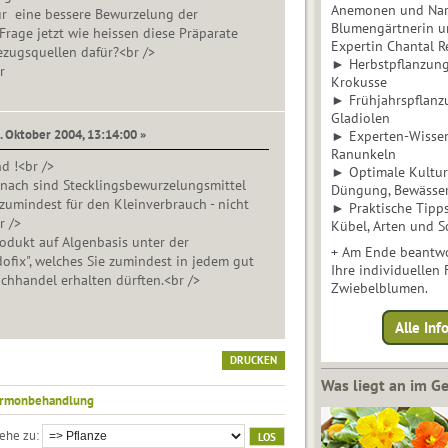
Anemonen und Narz
r eine bessere Bewurzelung der
Blumengärtnerin u
 Frage jetzt wie heissen diese Präparate
Expertin Chantal 
ezugsquellen dafür?<br />
► Herbstpflanzunge
r
Krokusse
► Frühjahrspflanz
Gladiolen
0. Oktober 2004, 13:14:00 »
► Experten-Wisse
Ranunkeln
d !<br />
► Optimale Kultur 
 nach sind Stecklingsbewurzelungsmittel
Düngung, Bewässe
zumindest für den Kleinverbrauch - nicht
► Praktische Tipp
r />
Kübel, Arten und S
rodukt auf Algenbasis unter der
+ Am Ende beantwo
fix", welches Sie zumindest in jedem gut
Ihre individuellen
achhandel erhalten dürften.<br />
Zwiebelblumen.
Alle In
DRUCKEN
Was liegt an im 
rmonbehandlung
ehe zu