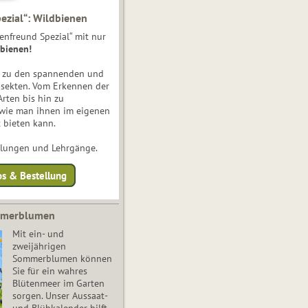
ezial“: Wildbienen
enfreund Spezial“ mit nur
bienen!
e zu den spannenden und
nsekten. Vom Erkennen der
Arten bis hin zu
 wie man ihnen im eigenen
 bieten kann.
ulungen und Lehrgänge.
os & Bestellung
mmerblumen
Mit ein- und
zweijährigen
Sommerblumen können
Sie für ein wahres
Blütenmeer im Garten
sorgen. Unser Aussaat-
und Blühkalender hilft