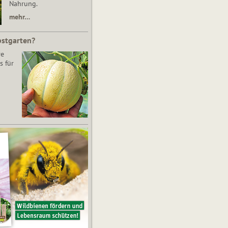
Nahrung.
mehr…
bstgarten?
re
s für