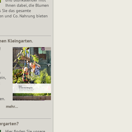
Ihnen dabei, die Blumen
s Sie das gesamte
en und Co. Nahrung bieten
nen Kleingarten.
!
n
in,
t
en.
mehr…
ergarten?
Hier finden Sie unsere