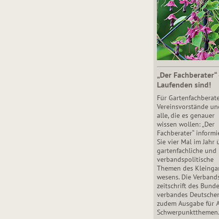
„Der Fachberater“
Laufenden sind!
Für Gartenfachberate
Vereinsvorstände un
alle, die es genauer
wissen wollen: „Der
Fachberater“ informi
Sie vier Mal im Jahr 
gartenfachliche und
verbandspolitische
Themen des Klein­gar
wesens. Die Ver­band
zeit­schrift des Bun­d
ver­ban­des Deutsche
zudem Ausgabe für 
Schwer­punkt­the­men