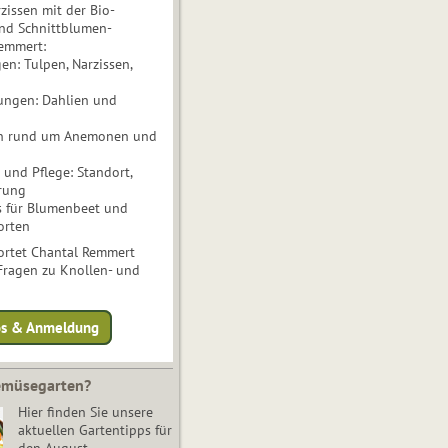
issen mit der Bio-
nd Schnittblumen-
Remmert:
n: Tulpen, Narzissen,
ungen: Dahlien und
n rund um Anemonen und
und Pflege: Standort,
rung
s für Blumenbeet und
orten
rtet Chantal Remmert
 Fragen zu Knollen- und
fos & Anmeldung
Gemüsegarten?
Hier finden Sie unsere
aktuellen Gartentipps für