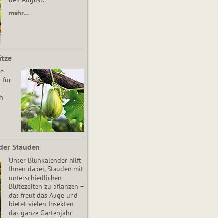
den August.
mehr…
ätze
he
 für
ch
der Stauden
Unser Blühkalender hilft
Ihnen dabei, Stauden mit
unterschiedlichen
Blütezeiten zu pflanzen –
das freut das Auge und
bietet vielen Insekten
das ganze Gartenjahr