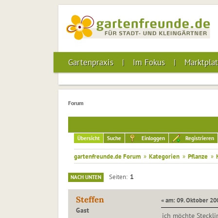
Gartenpraxis
Im Fokus
Marktplat
Forum
Übersicht
Suche
Einloggen
Registrieren
gartenfreunde.de Forum
»
Kategorien
»
Pflanze
»
1
Seiten
NACH UNTEN
Steffen
« am: 09. Oktober 20
Gast
ich möchte Steckl