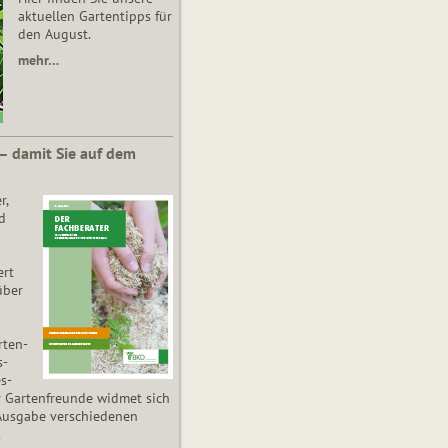
aktuellen Gartentipps für
den August.
mehr…
 – damit Sie auf dem
r,
d
ert
über
­ten­
s­
es­
r Gartenfreunde widmet sich
Ausgabe verschiedenen
.