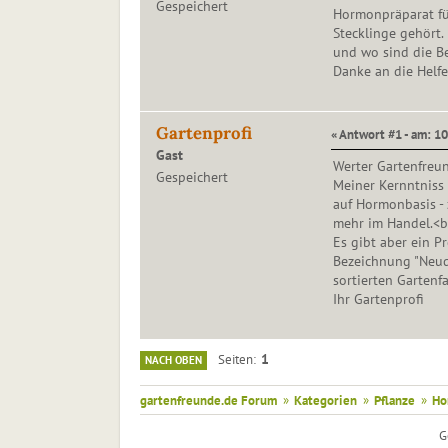
Gespeichert
Hormonpräparat fü
Stecklinge gehört.
und wo sind die B
Danke an die Helfe
Gartenprofi
« Antwort #1 - am: 1
Gast
Werter Gartenfreun
Gespeichert
Meiner Kernntniss
auf Hormonbasis - 
mehr im Handel.<b
Es gibt aber ein P
Bezeichnung "Neudo
sortierten Gartenf
Ihr Gartenprofi
1
Seiten
NACH OBEN
gartenfreunde.de Forum
»
Kategorien
»
Pflanze
»
Ho
G