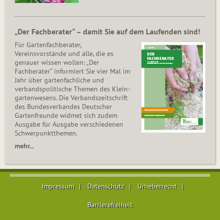
„Der Fachberater“ – damit Sie auf dem Laufenden sind!
Für Gartenfachberater,
Vereinsvorstände und alle, die es
genauer wissen wollen: „Der
Fachberater“ informiert Sie vier Mal im
Jahr über gartenfachliche und
verbandspolitische Themen des Klein­
gar­ten­wesens. Die Ver­bands­zeit­schrift
des Bun­des­ver­ban­des Deutscher
Gartenfreunde widmet sich zudem
Ausgabe für Ausgabe verschiedenen
Schwer­punkt­the­men.
mehr...
Impressum
Datenschutz
Urheberrecht
Barrierefreiheit