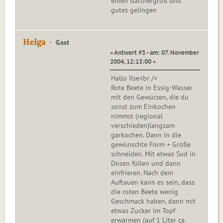
einen Gärtnergruß und
gutes gelingen
Helga
Gast
« Antwort #3 - am: 07. November
2004, 12:13:00 »
Hallo Ilse<br />
Rote Beete in Essig-Wasser
mit den Gewürzen, die du
sonst zum Einkochen
nimmst (regional
verschieden)langsam
garkochen. Dann in die
gewünschte Form + Größe
schneiden. Mit etwas Sud in
Dosen füllen und dann
einfrieren. Nach dem
Auftauen kann es sein, dass
die roten Beete wenig
Geschmack haben, dann mit
etwas Zucker im Topf
erwärmen (auf 1 Liter ca