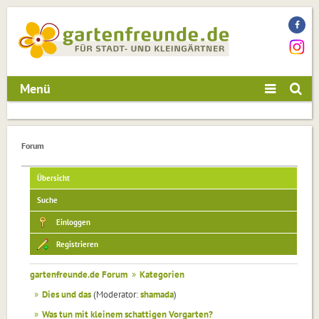
Menü
Forum
Übersicht
Suche
Einloggen
Registrieren
gartenfreunde.de Forum
»
Kategorien
»
Dies und das
(Moderator:
shamada
)
»
Was tun mit kleinem schattigen Vorgarten?