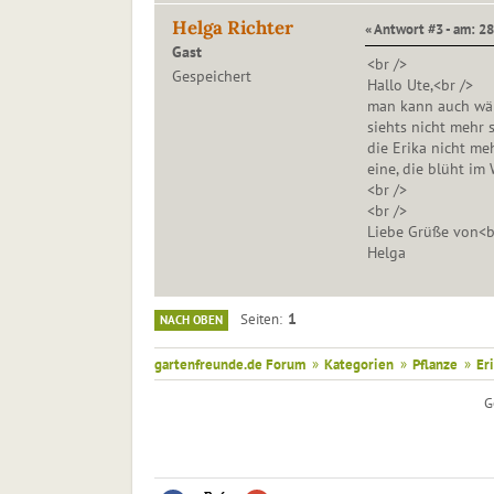
Helga Richter
« Antwort #3 - am: 28
Gast
<br />
Gespeichert
Hallo Ute,<br />
man kann auch wäh
siehts nicht mehr 
die Erika nicht meh
eine, die blüht im
<br />
<br />
Liebe Grüße von<b
Helga
1
Seiten
NACH OBEN
gartenfreunde.de Forum
»
Kategorien
»
Pflanze
»
Er
G