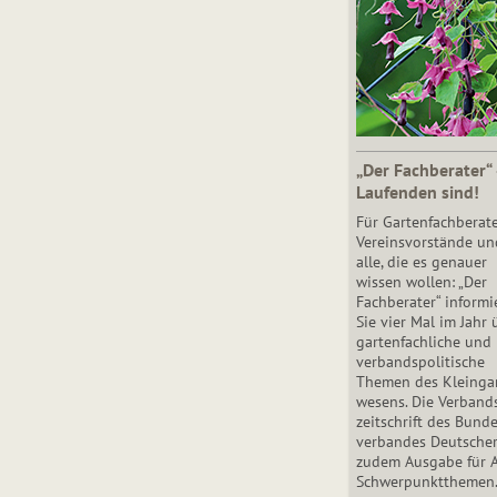
„Der Fachberater“
Laufenden sind!
Für Gartenfachberate
Vereinsvorstände un
alle, die es genauer
wissen wollen: „Der
Fachberater“ informi
Sie vier Mal im Jahr 
gartenfachliche und
verbandspolitische
Themen des Klein­gar
wesens. Die Ver­band
zeit­schrift des Bun­d
ver­ban­des Deutsche
zudem Ausgabe für 
Schwer­punkt­the­men