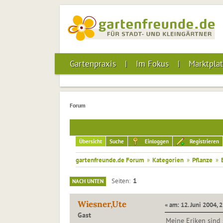
Gartenpraxis
Im Fokus
Marktplat
Forum
Übersicht
Suche
Einloggen
Registrieren
gartenfreunde.de Forum
»
Kategorien
»
Pflanze
»
1
Seiten
NACH UNTEN
Wiesner,Ute
« am: 12. Juni 2004, 
Gast
Meine Eriken sind