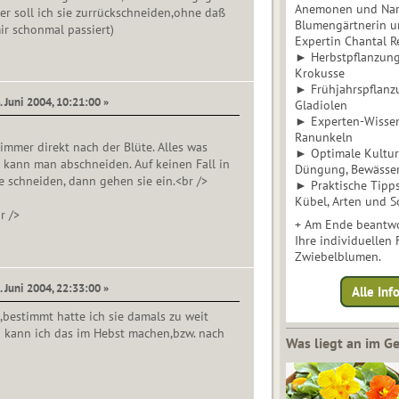
Anemonen und Narz
er soll ich sie zurrückschneiden,ohne daß
Blumengärtnerin u
ir schonmal passiert)
Expertin Chantal 
► Herbstpflanzunge
Krokusse
► Frühjahrspflanz
. Juni 2004, 10:21:00 »
Gladiolen
► Experten-Wisse
Ranunkeln
 immer direkt nach der Blüte. Alles was
► Optimale Kultur 
 kann man abschneiden. Auf keinen Fall in
Düngung, Bewässe
le schneiden, dann gehen sie ein.<br />
► Praktische Tipp
Kübel, Arten und S
r />
+ Am Ende beantwo
Ihre individuellen
Zwiebelblumen.
. Juni 2004, 22:33:00 »
Alle In
,bestimmt hatte ich sie damals zu weit
o kann ich das im Hebst machen,bzw. nach
Was liegt an im 