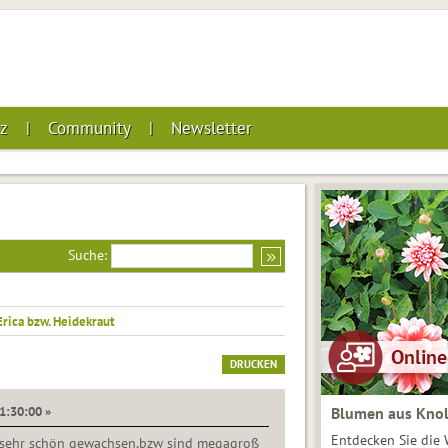
z
Community
Newsletter
Suche:
Erica bzw. Heidekraut
DRUCKEN
21:30:00 »
Blumen aus Knol
Entdecken Sie die 
 sehr schön gewachsen,bzw sind megagroß