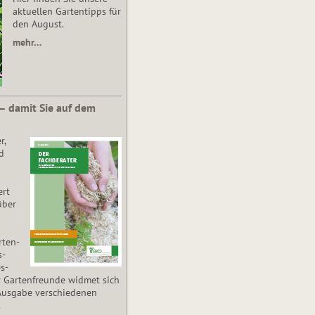
aktuellen Gartentipps für
den August.
mehr…
 – damit Sie auf dem
r,
d
ert
über
­ten­
s­
es­
r Gartenfreunde widmet sich
Ausgabe verschiedenen
.