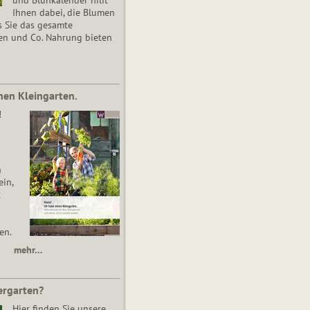
Ihnen dabei, die Blumen
s Sie das gesamte
en und Co. Nahrung bieten
nen Kleingarten.
!
n
in,
t
en.
mehr…
ergarten?
Hier finden Sie unsere