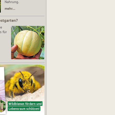
Nahrung.
mehr…
bstgarten?
re
s für