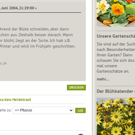
. Juni 2004, 21:29:00 »
rend der Blüte schneiden, aber dann
schön aus. Deshalb besser danach. Wann
Unsere Gartensch
r blüht, liegt an der Sorte. Ich hab z.B.
Sie sind auf der Suc
 Winter und wird im Frühjahr geschnitten.
nach Besonderheiten
Ihren Garten? Dann
schauen Sie sich do
r />
mal unsere
Gartenschätze an.
mehr…
DRUCKEN
Der Blühkalender 
ica bzw. Heidekraut
ehe zu