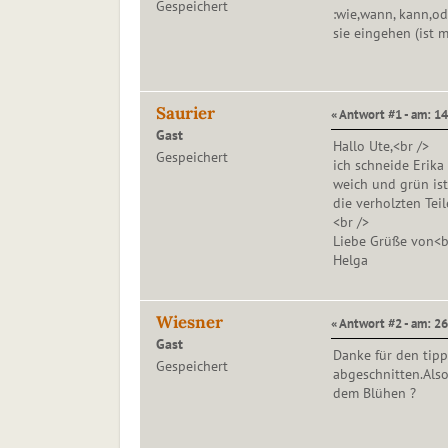
Gespeichert
:wie,wann, kann,od
sie eingehen (ist m
Saurier
« Antwort #1 - am: 14
Gast
Hallo Ute,<br />
Gespeichert
ich schneide Erika
weich und grün ist
die verholzten Tei
<br />
Liebe Grüße von<b
Helga
Wiesner
« Antwort #2 - am: 26
Gast
Danke für den tipp
Gespeichert
abgeschnitten.Als
dem Blühen ?