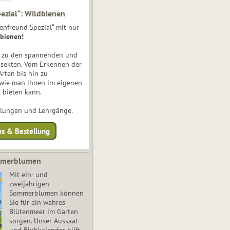
ezial“: Wildbienen
enfreund Spezial“ mit nur
bienen!
e zu den spannenden und
nsekten. Vom Erkennen der
Arten bis hin zu
 wie man ihnen im eigenen
 bieten kann.
ulungen und Lehrgänge.
os & Bestellung
mmerblumen
Mit ein- und
zweijährigen
Sommerblumen können
Sie für ein wahres
Blütenmeer im Garten
sorgen. Unser Aussaat-
und Blühkalender hilft