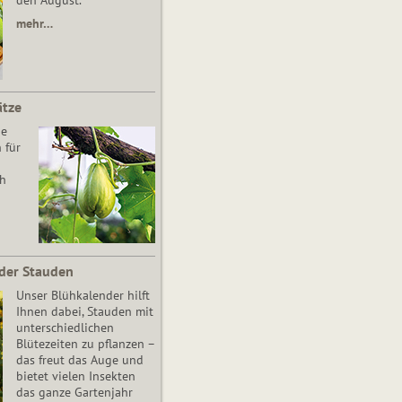
den August.
mehr…
ätze
he
 für
ch
der Stauden
Unser Blühkalender hilft
Ihnen dabei, Stauden mit
unterschiedlichen
Blütezeiten zu pflanzen –
das freut das Auge und
bietet vielen Insekten
das ganze Gartenjahr