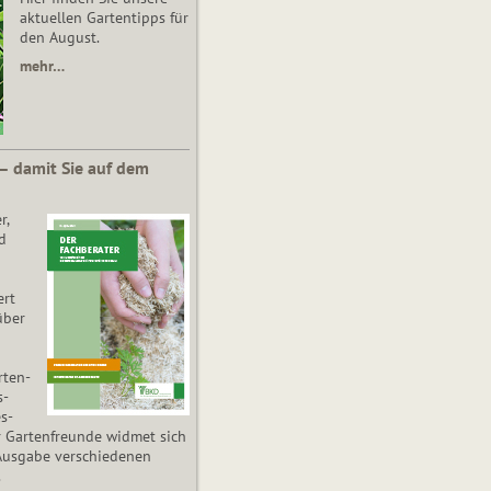
aktuellen Gartentipps für
den August.
mehr…
 – damit Sie auf dem
r,
d
ert
über
­ten­
s­
es­
r Gartenfreunde widmet sich
Ausgabe verschiedenen
.