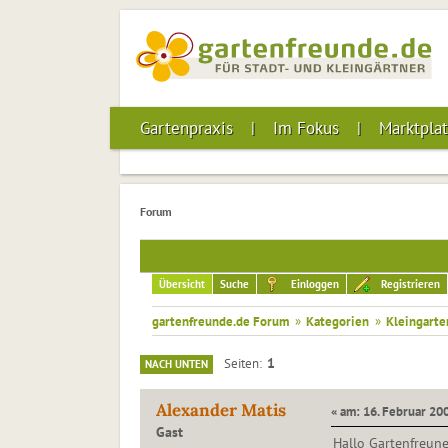
Gartenpraxis
Im Fokus
Marktplat
Forum
Übersicht
Suche
Einloggen
Registrieren
gartenfreunde.de Forum
»
Kategorien
»
Kleingarte
1
Seiten
NACH UNTEN
Alexander Matis
« am: 16. Februar 200
Gast
Hallo Gartenfreune