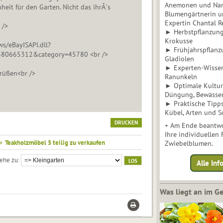
Anemonen und Narz
heit für den Garten. Nicht das ihrÂ´s
Blumengärtnerin u
Expertin Chantal 
 />
► Herbstpflanzunge
Krokusse
ws/eBayISAPI.dll?
► Frühjahrspflanz
80665312&category=45780 <br />
Gladiolen
► Experten-Wisse
rüßen<br />
Ranunkeln
► Optimale Kultur 
Düngung, Bewässe
► Praktische Tipp
Kübel, Arten und S
DRUCKEN
+ Am Ende beantwo
Ihre individuellen
»
Teakholzmöbel 5 teilig zu verkaufen
Zwiebelblumen.
ehe zu
Alle In
Was liegt an im 