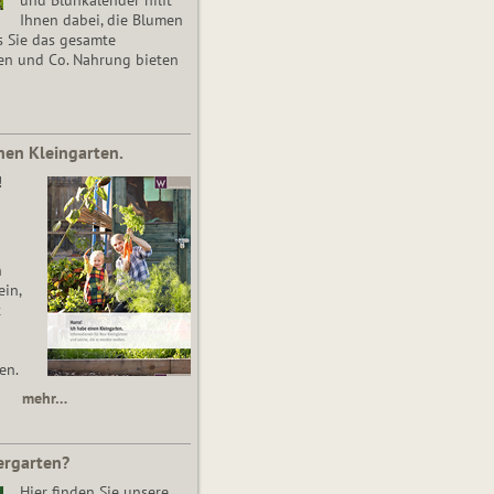
Ihnen dabei, die Blumen
s Sie das gesamte
en und Co. Nahrung bieten
nen Kleingarten.
!
n
in,
t
en.
mehr…
ergarten?
Hier finden Sie unsere