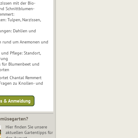
issen mit der Bio-
nd Schnittblumen-
Remmert:
n: Tulpen, Narzissen,
ungen: Dahlien und
n rund um Anemonen und
und Pflege: Standort,
rung
s für Blumenbeet und
orten
rtet Chantal Remmert
 Fragen zu Knollen- und
fos & Anmeldung
Gemüsegarten?
Hier finden Sie unsere
aktuellen Gartentipps für