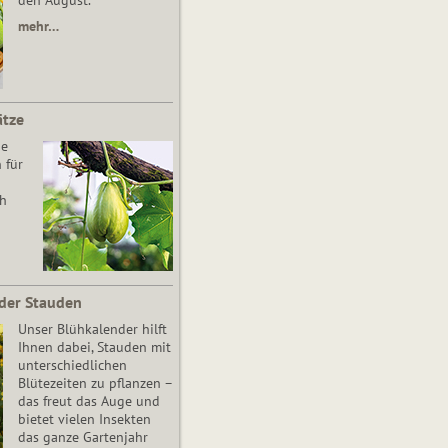
den August.
mehr…
ätze
he
 für
ch
der Stauden
Unser Blühkalender hilft
Ihnen dabei, Stauden mit
unterschiedlichen
Blütezeiten zu pflanzen –
das freut das Auge und
bietet vielen Insekten
das ganze Gartenjahr