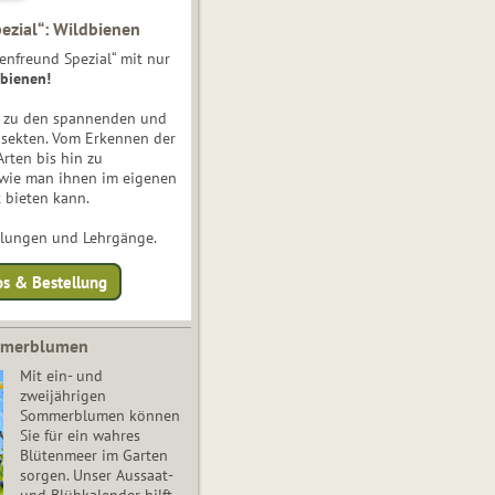
ezial“: Wildbienen
enfreund Spezial“ mit nur
bienen!
e zu den spannenden und
nsekten. Vom Erkennen der
Arten bis hin zu
 wie man ihnen im eigenen
 bieten kann.
ulungen und Lehrgänge.
os & Bestellung
mmerblumen
Mit ein- und
zweijährigen
Sommerblumen können
Sie für ein wahres
Blütenmeer im Garten
sorgen. Unser Aussaat-
und Blühkalender hilft