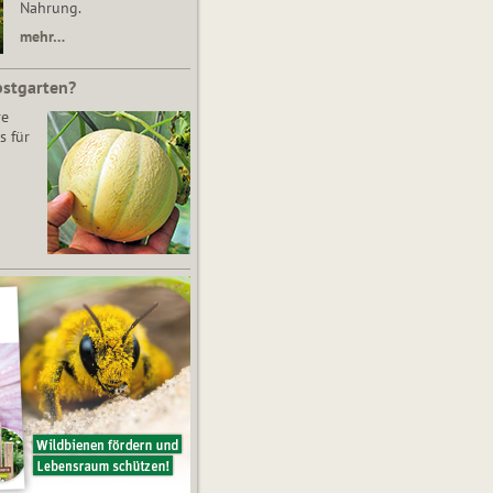
Nahrung.
mehr…
bstgarten?
re
s für