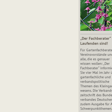
„Der Fachberater“
Laufenden sind!
Für Gartenfachberate
Vereinsvorstände un
alle, die es genauer
wissen wollen: „Der
Fachberater“ informi
Sie vier Mal im Jahr 
gartenfachliche und
verbandspolitische
Themen des Klein­gar
wesens. Die Ver­band
zeit­schrift des Bun­d
ver­ban­des Deutsche
zudem Ausgabe für 
Schwer­punkt­the­men