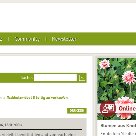
z
Community
Newsletter
Suche:
n
»
Teakholzmöbel 5 teilig zu verkaufen
DRUCKEN
4, 18:01:00 »
Blumen aus Knol
Entdecken Sie die 
, vieleiht benötigt jemand von euch eine