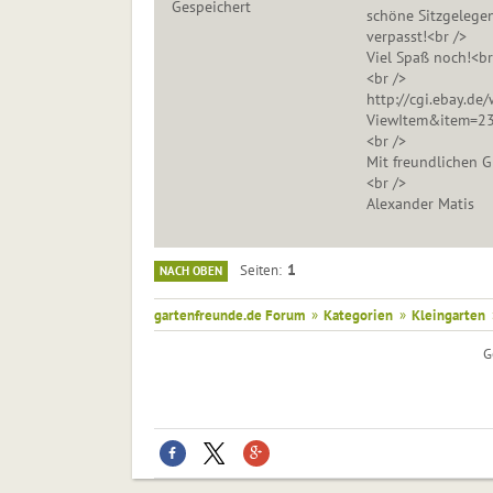
Gespeichert
schöne Sitzgelegen
verpasst!<br />
Viel Spaß noch!<br
<br />
http://cgi.ebay.de/
ViewItem&item=23
<br />
Mit freundlichen G
<br />
Alexander Matis
1
Seiten
NACH OBEN
gartenfreunde.de Forum
»
Kategorien
»
Kleingarten
G