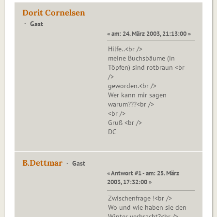
Dorit Cornelsen
Gast
« am: 24. März 2003, 21:13:00 »
Hilfe..<br />
meine Buchsbäume (in
Töpfen) sind rotbraun <br
/>
geworden.<br />
Wer kann mir sagen
warum???<br />
<br />
Gruß <br />
DC
B.Dettmar
Gast
« Antwort #1 - am: 25. März
2003, 17:32:00 »
Zwischenfrage !<br />
Wo und wie haben sie den
Winter verbracht?<br />