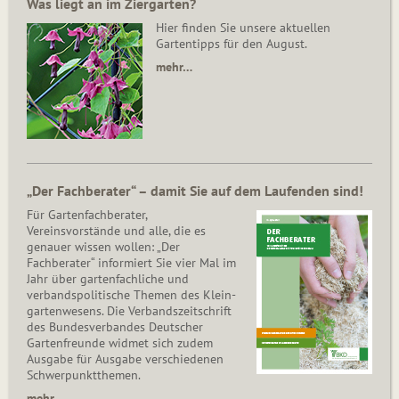
Was liegt an im Ziergarten?
Hier finden Sie unsere aktuellen
Gartentipps für den August.
mehr…
„Der Fachberater“ – damit Sie auf dem Laufenden sind!
Für Gartenfachberater,
Vereinsvorstände und alle, die es
genauer wissen wollen: „Der
Fachberater“ informiert Sie vier Mal im
Jahr über gartenfachliche und
verbandspolitische Themen des Klein­
gar­ten­wesens. Die Ver­bands­zeit­schrift
des Bun­des­ver­ban­des Deutscher
Gartenfreunde widmet sich zudem
Ausgabe für Ausgabe verschiedenen
Schwer­punkt­the­men.
mehr...