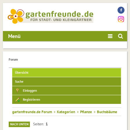
Menü
Forum
Übersicht
Suche
Einloggen
Registrieren
gartenfreunde.de Forum
»
Kategorien
»
Pflanze
»
Buchsbäume
1
Seiten
NACH UNTEN