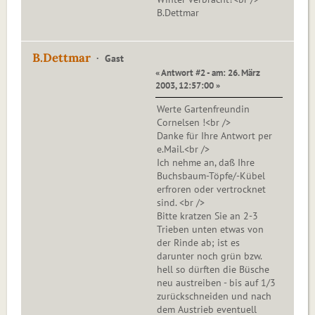
B.Dettmar
B.Dettmar
Gast
« Antwort #2 - am: 26. März
2003, 12:57:00 »
Werte Gartenfreundin
Cornelsen !<br />
Danke für Ihre Antwort per
e.Mail.<br />
Ich nehme an, daß Ihre
Buchsbaum-Töpfe/-Kübel
erfroren oder vertrocknet
sind. <br />
Bitte kratzen Sie an 2-3
Trieben unten etwas von
der Rinde ab; ist es
darunter noch grün bzw.
hell so dürften die Büsche
neu austreiben - bis auf 1/3
zurückschneiden und nach
dem Austrieb eventuell