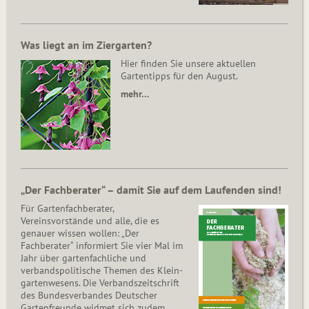
Was liegt an im Ziergarten?
Hier finden Sie unsere aktuellen
Gartentipps für den August.
mehr…
„Der Fachberater“ – damit Sie auf dem Laufenden sind!
Für Gartenfachberater,
Vereinsvorstände und alle, die es
genauer wissen wollen: „Der
Fachberater“ informiert Sie vier Mal im
Jahr über gartenfachliche und
verbandspolitische Themen des Klein­
gar­ten­wesens. Die Ver­bands­zeit­schrift
des Bun­des­ver­ban­des Deutscher
Gartenfreunde widmet sich zudem