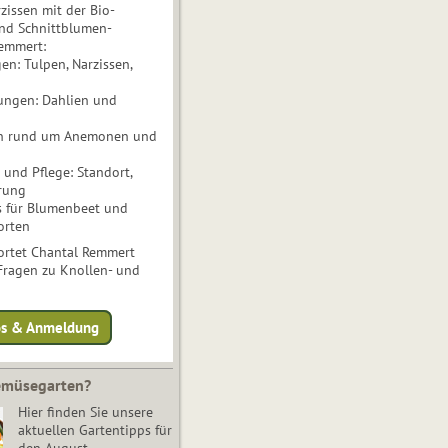
issen mit der Bio-
nd Schnittblumen-
Remmert:
n: Tulpen, Narzissen,
ungen: Dahlien und
n rund um Anemonen und
und Pflege: Standort,
rung
s für Blumenbeet und
orten
rtet Chantal Remmert
 Fragen zu Knollen- und
fos & Anmeldung
Gemüsegarten?
Hier finden Sie unsere
aktuellen Gartentipps für