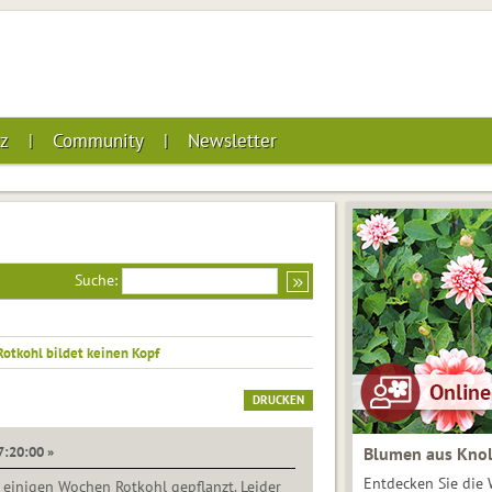
z
Community
Newsletter
Suche:
Rotkohl bildet keinen Kopf
DRUCKEN
7:20:00 »
Blumen aus Knol
Entdecken Sie die 
r einigen Wochen Rotkohl gepflanzt. Leider