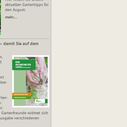
aktuellen Gartentipps für
den August.
mehr…
 – damit Sie auf dem
r,
d
ert
über
­ten­
s­
es­
r Gartenfreunde widmet sich
Ausgabe verschiedenen
.