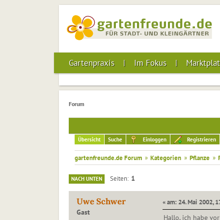
Gartenpraxis
Im Fokus
Marktplat
Forum
Übersicht
Suche
Einloggen
Registrieren
gartenfreunde.de Forum
»
Kategorien
»
Pflanze
»
1
Seiten
NACH UNTEN
Uwe Schwer
« am: 24. Mai 2002, 1
Gast
Hallo, ich habe vo