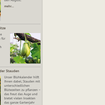
den August.
mehr…
ätze
he
 für
ch
der Stauden
Unser Blühkalender hilft
Ihnen dabei, Stauden mit
unterschiedlichen
Blütezeiten zu pflanzen –
das freut das Auge und
bietet vielen Insekten
das ganze Gartenjahr