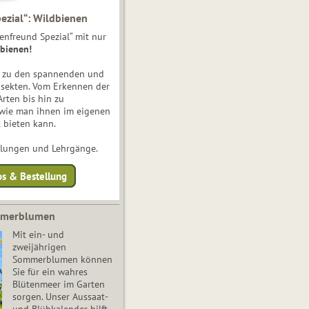
ezial“: Wildbienen
enfreund Spezial“ mit nur
bienen!
e zu den spannenden und
nsekten. Vom Erkennen der
Arten bis hin zu
 wie man ihnen im eigenen
 bieten kann.
ulungen und Lehrgänge.
os & Bestellung
mmerblumen
Mit ein- und
zweijährigen
Sommerblumen können
Sie für ein wahres
Blütenmeer im Garten
sorgen. Unser Aussaat-
und Blühkalender hilft