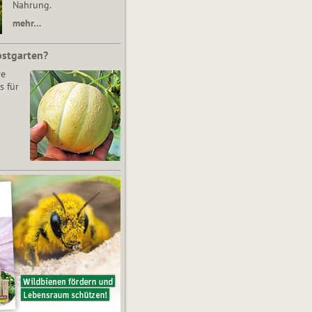
Nahrung.
mehr…
bstgarten?
re
s für