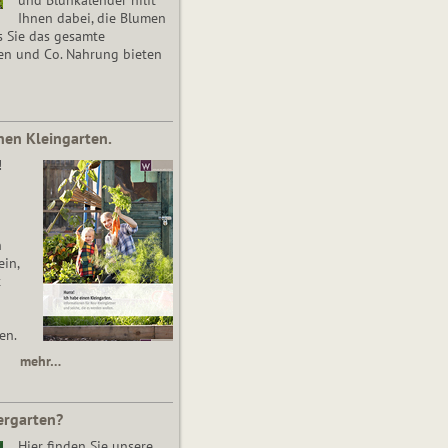
Ihnen dabei, die Blumen
s Sie das gesamte
en und Co. Nahrung bieten
nen Kleingarten.
!
n
in,
t
en.
mehr…
ergarten?
Hier finden Sie unsere