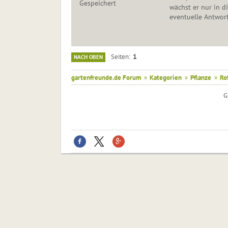
Gespeichert
wächst er nur in d
eventuelle Antwor
1
Seiten
NACH OBEN
gartenfreunde.de Forum
»
Kategorien
»
Pflanze
»
Ro
G