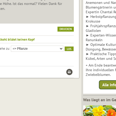
Anemonen und Narz
ie Höhe. Ist das normal? Vielen Dank für
Blumengärtnerin u
ten.
Expertin Chantal 
► Herbstpflanzunge
Krokusse
► Frühjahrspflanz
DRUCKEN
Gladiolen
► Experten-Wisse
tkohl bildet keinen Kopf
Ranunkeln
► Optimale Kultur 
ehe zu
Düngung, Bewässe
► Praktische Tipp
Kübel, Arten und S
+ Am Ende beantwo
Ihre individuellen
Zwiebelblumen.
Alle In
Was liegt an im 