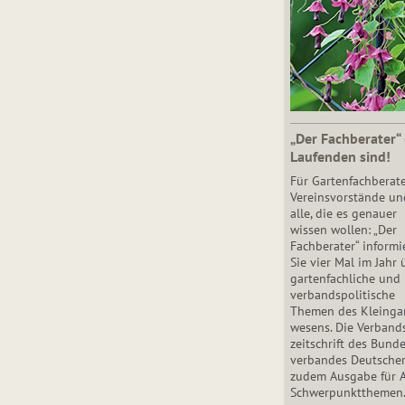
„Der Fachberater“
Laufenden sind!
Für Gartenfachberate
Vereinsvorstände un
alle, die es genauer
wissen wollen: „Der
Fachberater“ informi
Sie vier Mal im Jahr 
gartenfachliche und
verbandspolitische
Themen des Klein­gar
wesens. Die Ver­band
zeit­schrift des Bun­d
ver­ban­des Deutsche
zudem Ausgabe für 
Schwer­punkt­the­men