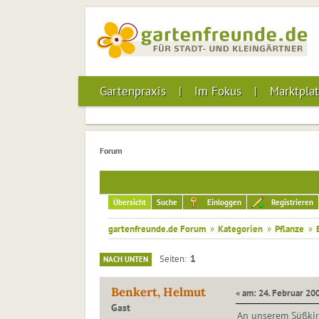
Gartenpraxis
Im Fokus
Marktplat
Forum
Übersicht
Suche
Einloggen
Registrieren
gartenfreunde.de Forum
»
Kategorien
»
Pflanze
»
1
Seiten
NACH UNTEN
Benkert, Helmut
« am: 24. Februar 200
Gast
An unserem Süßkir