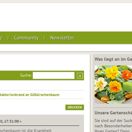
z
Community
Newsletter
Was liegt an im 
Suche:
Bakterienbrand an Süßkirschenbaum
DRUCKEN
Unsere Gartensch
Sie sind auf der Suc
2, 17:31:00 »
nach Besonderheiten
schenbaum ist die Krankheit
Ihren Garten? Dann