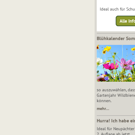
Ideal auch für Sch
Alle Inf
Blühkalender So
so auszuwählen, das
Gartenjahr Wildbien
können.
mehr…
Hurra! Ich habe ei
Ideal für Neupächter
2. Auflage ab jetzt