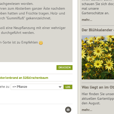
nachgewiesen worden.
schauen Sie sich do
ühren zum Absterben ganzer Äste nachdem
mal unsere
Gartenschätze an.
eben hatten und Früchte tragen. Holz- und
urch "Gummifluß" gekennzeichnet.
mehr…
oll eine Neupflanzung mit einer wehniger
Der Blühkalender 
e durchgeführt werden.
n-Sorte ist zu Empfehlen
DRUCKEN
kterienbrand an Süßkirschenbaum
ehe zu
Was liegt an im O
Hier finden Sie unse
aktuellen Gartentipp
den August.
mehr…