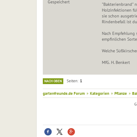
Gespeichert
"Bakterienbrand" 
Holzinfektionen f
sie schon ausgetri
Rindenbefall ist d
Nach Empfehlung s
empfinlichen Sort
Welche Süßkirsche
MfG. H. Benkert
1
Seiten
NACH OBEN
gartenfreunde.de Forum
»
Kategorien
»
Pflanze
»
Ba
G