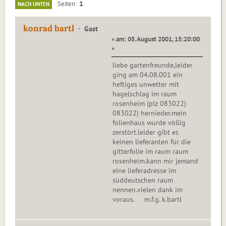
1
Seiten
NACH UNTEN
konrad bartl
Gast
« am: 05. August 2001, 15:20:00
»
liebe gartenfreunde,leider
ging am 04.08.001 ein
heftiges unwetter mit
hagelschlag im raum
rosenheim (plz 083022)
083022) hernieder.mein
folienhaus wurde völlig
zerstört.leider gibt es
keinen lieferanten für die
gitterfolie im raum raum
rosenheim.kann mir jemand
eine lieferadresse im
süddeutschen raum
nennen.vielen dank im
voraus. m.f.g. k.bartl