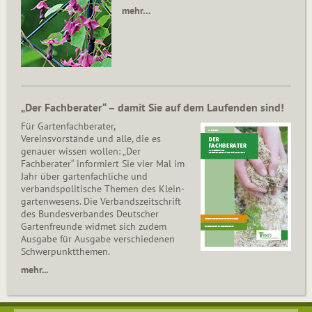
mehr…
„Der Fachberater“ – damit Sie auf dem Laufenden sind!
Für Gartenfachberater,
Vereinsvorstände und alle, die es
genauer wissen wollen: „Der
Fachberater“ informiert Sie vier Mal im
Jahr über gartenfachliche und
verbandspolitische Themen des Klein­
gar­ten­wesens. Die Ver­bands­zeit­schrift
des Bun­des­ver­ban­des Deutscher
Gartenfreunde widmet sich zudem
Ausgabe für Ausgabe verschiedenen
Schwer­punkt­the­men.
mehr...