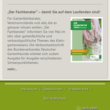
„Der Fachberater“ – damit Sie auf dem Laufenden sind!
Für Gartenfachberater,
Vereinsvorstände und alle, die es
genauer wissen wollen: „Der
Fachberater“ informiert Sie vier Mal im
Jahr über gartenfachliche und
verbandspolitische Themen des Klein­
gar­ten­wesens. Die Ver­bands­zeit­schrift
des Bun­des­ver­ban­des Deutscher
Gartenfreunde widmet sich zudem
Ausgabe für Ausgabe verschiedenen
Schwer­punkt­the­men.
mehr...
Impressum
Datenschutz
Urheberrecht
Barrierefreiheit
nach oben