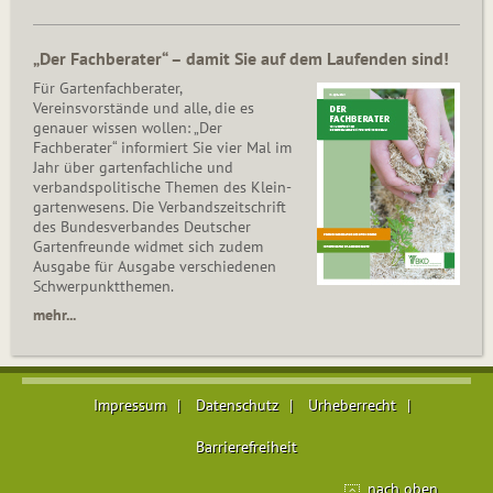
„Der Fachberater“ – damit Sie auf dem Laufenden sind!
Für Gartenfachberater,
Vereinsvorstände und alle, die es
genauer wissen wollen: „Der
Fachberater“ informiert Sie vier Mal im
Jahr über gartenfachliche und
verbandspolitische Themen des Klein­
gar­ten­wesens. Die Ver­bands­zeit­schrift
des Bun­des­ver­ban­des Deutscher
Gartenfreunde widmet sich zudem
Ausgabe für Ausgabe verschiedenen
Schwer­punkt­the­men.
mehr...
Impressum
Datenschutz
Urheberrecht
Barrierefreiheit
nach oben