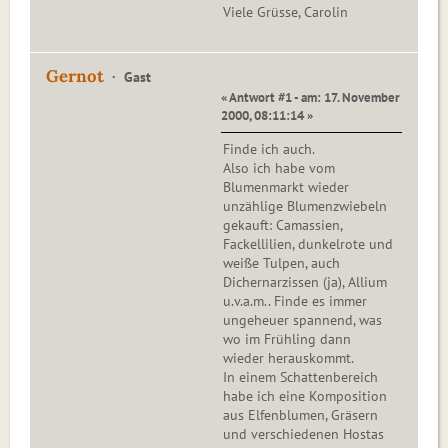
Viele Grüsse, Carolin
Gernot
Gast
« Antwort #1 - am: 17. November
2000, 08:11:14 »
Finde ich auch.
Also ich habe vom
Blumenmarkt wieder
unzählige Blumenzwiebeln
gekauft: Camassien,
Fackellilien, dunkelrote und
weiße Tulpen, auch
Dichernarzissen (ja), Allium
u.v.a.m.. Finde es immer
ungeheuer spannend, was
wo im Frühling dann
wieder herauskommt.
In einem Schattenbereich
habe ich eine Komposition
aus Elfenblumen, Gräsern
und verschiedenen Hostas