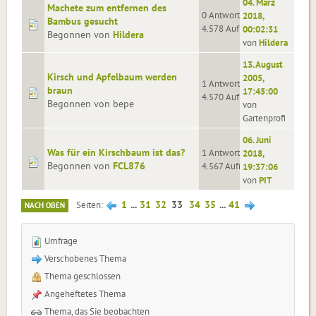
04. März
Machete zum entfernen des
0 Antworten
2018,
Bambus gesucht
4.578 Aufrufe
00:02:31
Begonnen von
Hildera
von
Hildera
13. August
Kirsch und Apfelbaum werden
2005,
1 Antworten
braun
17:45:00
4.570 Aufrufe
Begonnen von bepe
von
Gartenprofi
06. Juni
Was für ein Kirschbaum ist das?
1 Antworten
2018,
Begonnen von
FCL876
4.567 Aufrufe
19:37:06
von
PIT
1
...
31
32
33
34
35
...
41
Seiten
NACH OBEN
Umfrage
Verschobenes Thema
Thema geschlossen
Angeheftetes Thema
Thema, das Sie beobachten