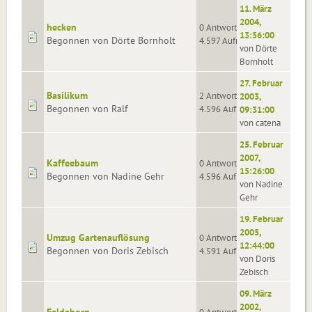
11. März
2004,
hecken
0 Antworten
13:56:00
Begonnen von Dörte Bornholt
4.597 Aufrufe
von Dörte
Bornholt
27. Februar
Basilikum
2 Antworten
2003,
Begonnen von Ralf
4.596 Aufrufe
09:31:00
von catena
25. Februar
2007,
Kaffeebaum
0 Antworten
15:26:00
Begonnen von Nadine Gehr
4.596 Aufrufe
von Nadine
Gehr
19. Februar
2005,
Umzug Gartenauflösung
0 Antworten
12:44:00
Begonnen von Doris Zebisch
4.591 Aufrufe
von Doris
Zebisch
09. März
2002,