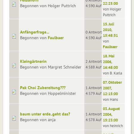
Feldahorn
0 Antworten
22:25:00
Begonnen von Holger Puttrich
4.590 Aufrufe
von Holger
Puttrich
15. Juli
2010,
Anfängerfrage...
0 Antworten
15:48:51
Begonnen von
Faulbaer
4.590 Aufrufe
von
Faulbaer
18. Mai
Kleingärtnerin
2 Antworten
2006,
Begonnen von Margret Schneider
4.588 Aufrufe
16:48:00
von B. Karla
07. Oktober
Pak Choi Zubereitung???
1 Antworten
2007,
Begonnen von Hoppelminister
4.579 Aufrufe
12:15:00
von Hans
03. August
baum unter erde..geht das?
1 Antworten
2004,
Begonnen von anja
4.578 Aufrufe
15:23:00
von heinrich