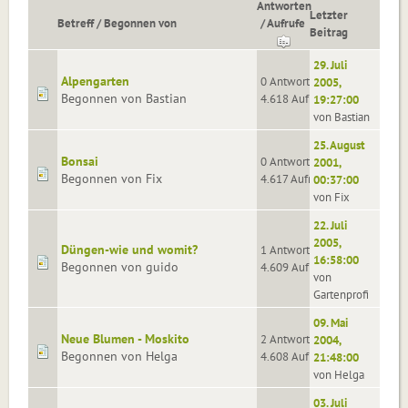
Antworten
Letzter
Betreff
/
Begonnen von
/
Aufrufe
Beitrag
29. Juli
Alpengarten
0 Antworten
2005,
Begonnen von Bastian
4.618 Aufrufe
19:27:00
von Bastian
25. August
Bonsai
0 Antworten
2001,
Begonnen von Fix
4.617 Aufrufe
00:37:00
von Fix
22. Juli
2005,
Düngen-wie und womit?
1 Antworten
16:58:00
Begonnen von guido
4.609 Aufrufe
von
Gartenprofi
09. Mai
Neue Blumen - Moskito
2 Antworten
2004,
Begonnen von Helga
4.608 Aufrufe
21:48:00
von Helga
03. Juli