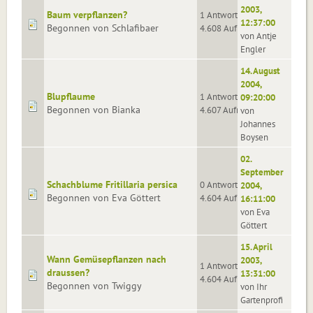
2003,
Baum verpflanzen?
1 Antworten
12:37:00
Begonnen von Schlafibaer
4.608 Aufrufe
von Antje
Engler
14. August
2004,
Blupflaume
1 Antworten
09:20:00
Begonnen von Bianka
4.607 Aufrufe
von
Johannes
Boysen
02.
September
Schachblume Fritillaria persica
0 Antworten
2004,
Begonnen von Eva Göttert
4.604 Aufrufe
16:11:00
von Eva
Göttert
15. April
Wann Gemüsepflanzen nach
2003,
1 Antworten
draussen?
13:31:00
4.604 Aufrufe
Begonnen von Twiggy
von Ihr
Gartenprofi