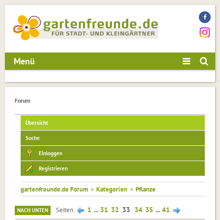
Menü
Forum
Übersicht
Suche
Einloggen
Registrieren
gartenfreunde.de Forum
»
Kategorien
»
Pflanze
1
...
31
32
33
34
35
...
41
Seiten
NACH UNTEN