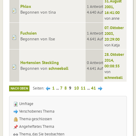
31. August
Phlox
1 Antworten
2001,
Begonnen von tina
4.640 Aufrufe
16:41:00
von anne
07. Oktober
Fuchsien
1 Antworten
2003,
Begonnen von Ilse
4.641 Aufrufe
20:29:00
von Katja
28. Oktober
2014,
Hortensien Steckling
0 Antworten
00:08:55
Begonnen von
schneeball
4.641 Aufrufe
von
schneeball
1
...
7
8
9
10
11
...
41
Seiten
NACH OBEN
Umfrage
Verschobenes Thema
Thema geschlossen
Angeheftetes Thema
Thema, das Sie beobachten