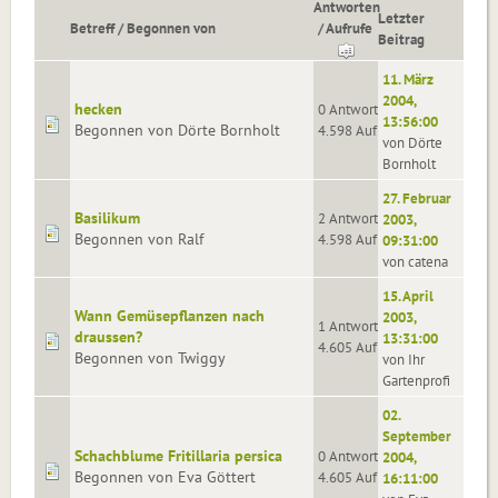
Antworten
Letzter
Betreff
/
Begonnen von
/
Aufrufe
Beitrag
11. März
2004,
hecken
0 Antworten
13:56:00
Begonnen von Dörte Bornholt
4.598 Aufrufe
von Dörte
Bornholt
27. Februar
Basilikum
2 Antworten
2003,
Begonnen von Ralf
4.598 Aufrufe
09:31:00
von catena
15. April
Wann Gemüsepflanzen nach
2003,
1 Antworten
draussen?
13:31:00
4.605 Aufrufe
Begonnen von Twiggy
von Ihr
Gartenprofi
02.
September
Schachblume Fritillaria persica
0 Antworten
2004,
Begonnen von Eva Göttert
4.605 Aufrufe
16:11:00