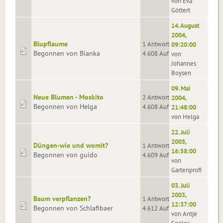
von Eva
Göttert
14. August
2004,
Blupflaume
1 Antworten
09:20:00
Begonnen von Bianka
4.608 Aufrufe
von
Johannes
Boysen
09. Mai
Neue Blumen - Moskito
2 Antworten
2004,
Begonnen von Helga
4.608 Aufrufe
21:48:00
von Helga
22. Juli
2005,
Düngen-wie und womit?
1 Antworten
16:58:00
Begonnen von guido
4.609 Aufrufe
von
Gartenprofi
03. Juli
2003,
Baum verpflanzen?
1 Antworten
12:37:00
Begonnen von Schlafibaer
4.612 Aufrufe
von Antje