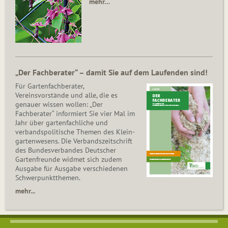
mehr…
„Der Fachberater“ – damit Sie auf dem Laufenden sind!
Für Gartenfachberater,
Vereinsvorstände und alle, die es
genauer wissen wollen: „Der
Fachberater“ informiert Sie vier Mal im
Jahr über gartenfachliche und
verbandspolitische Themen des Klein­
gar­ten­wesens. Die Ver­bands­zeit­schrift
des Bun­des­ver­ban­des Deutscher
Gartenfreunde widmet sich zudem
Ausgabe für Ausgabe verschiedenen
Schwer­punkt­the­men.
mehr...