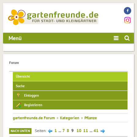
Menü
Forum
Übersicht
Suche
Einloggen
Registrieren
gartenfreunde.de Forum
»
Kategorien
»
Pflanze
1
...
7
8
9
10
11
...
41
Seiten
NACH UNTEN