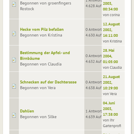
1 Antworten
Begonnen von groenfingers
2003,
4.628 Aufrufe
Rostock
00:34:00
von corina
12. August
Hecke vom Pilz befallen
0 Antworten
2002,
Begonnen von Kristina
4.630 Aufrufe
16:11:00
von Kristina
28. Mai
Bestimmung der Apfel- und
0 Antworten
2004,
Birnbäume
4.632 Aufrufe
01:05:00
Begonnen von Claudia
von Claudia
21. August
Schnecken auf der Dachterasse
0 Antworten
2002,
Begonnen von Vera
4.638 Aufrufe
10:29:00
von Vera
04. Juni
2003,
Dahlien
1 Antworten
17:38:00
Begonnen von Silke
4.639 Aufrufe
von Ihr
Gartenprofi