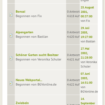
Engler
25. August
Bonsai
0 Antworten
2001,
Begonnen von Fix
4.618 Aufrufe
00:37:00
von Fix
29. Juli
Alpengarten
0 Antworten
2005,
Begonnen von Bastian
4.620 Aufrufe
19:27:00
von Bastian
27. Mai
2002,
Schöner Garten sucht Besitzer
0 Antworten
21:28:00
Begonnen von Veronika Schuler
4.621 Aufrufe
von Veronika
Schuler
07. Juni
2003,
Neues Webportal...
0 Antworten
16:51:00
Begonnen von BGVonline.de
4.622 Aufrufe
von
BGVonline.de
14.
Zwiebeln
September