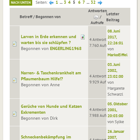
1
...
3
4
5
6
7
...
32
Seiten
NACH UNTEN
Antworten
Letzter
Betreff
/
Begonnen von
/
Beitrag
Aufrufe
08. Juni
Larven in Erde erkennen und
2017,
4 Antworten
warten bis sie schlüpfen ?
22:26:01
7.760 Aufrufe
Begonnen von
ENGERLING1968
von
MarkoEiffel
03. Juni
2002,
Narren- & Taschenkrankheit am
4 Antworten
23:02:00
Pflaumenbaum Hilfe!?
9.929 Aufrufe
von
Begonnen von Anne
Margarete
Schwarzl
05. Oktober
Gerüche von Hunde und Katzen
4 Antworten
2001,
Exkrementen
7.988 Aufrufe
20:03:00
Begonnen von Dirk
von Sylke
26. Januar
Schneckenbekämpfung im
2007,
4 Antworten