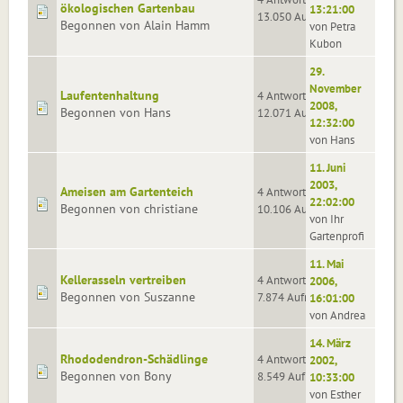
ökologischen Gartenbau
13:21:00
13.050 Aufrufe
Begonnen von Alain Hamm
von Petra
Kubon
29.
November
Laufentenhaltung
4 Antworten
2008,
Begonnen von Hans
12.071 Aufrufe
12:32:00
von Hans
11. Juni
2003,
Ameisen am Gartenteich
4 Antworten
22:02:00
Begonnen von christiane
10.106 Aufrufe
von Ihr
Gartenprofi
11. Mai
Kellerasseln vertreiben
4 Antworten
2006,
Begonnen von Suszanne
7.874 Aufrufe
16:01:00
von Andrea
14. März
Rhododendron-Schädlinge
4 Antworten
2002,
Begonnen von Bony
8.549 Aufrufe
10:33:00
von Esther