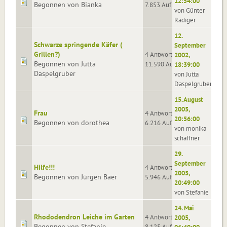
12:54:00
Begonnen von Bianka
7.853 Aufrufe
von Günter
Rädiger
12.
Schwarze springende Käfer (
September
Grillen?)
4 Antworten
2002,
Begonnen von Jutta
11.590 Aufrufe
18:39:00
Daspelgruber
von Jutta
Daspelgruber
15. August
2005,
Frau
4 Antworten
20:56:00
Begonnen von dorothea
6.216 Aufrufe
von monika
schaffner
29.
September
Hilfe!!!
4 Antworten
2005,
Begonnen von Jürgen Baer
5.946 Aufrufe
20:49:00
von Stefanie
24. Mai
Rhododendron Leiche im Garten
4 Antworten
2005,
Begonnen von Stefanie
8.125 Aufrufe