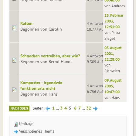
06:40:00
von Andreas
23. Februar
2003,
Ratten
4 Antworten
12:51:00
Begonnen von Carolin
18.777 Aufrufe
von Petra
Siegel
03. August
2001,
Schnecken vertreiben, aber wie?
4 Antworten
22:28:00
Begonnen von Bernd Huxol
9.309 Aufrufe
von
Richwien
09. August
Komposter - irgendwie
4 Antworten
2005,
funktionierts nicht
6.756 Aufrufe
10:47:00
Begonnen von Hans
von Hans
1
...
3
4
5
6
7
...
32
Seiten
NACH OBEN
Umfrage
Verschobenes Thema