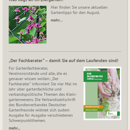
Hier finden Sie unsere aktuellen
Gartentipps für den August.
mehr…
„Der Fachberater“ – damit Sie auf dem Laufenden sind!
Für Gartenfachberater,
Vereinsvorstände und alle, die es
genauer wissen wollen: „Der
Fachberater“ informiert Sie vier Mal im
Jahr über gartenfachliche und
verbandspolitische Themen des Klein­
gar­ten­wesens. Die Ver­bands­zeit­schrift
des Bun­des­ver­ban­des Deutscher
Gartenfreunde widmet sich zudem
Ausgabe für Ausgabe verschiedenen
Schwer­punkt­the­men.
mehr...