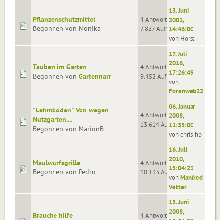
13. Juni
Pflanzenschutzmittel
4 Antworten
2001,
Begonnen von Monika
7.827 Aufrufe
14:46:00
von Horst
17. Juli
2016,
Tauben im Garten
4 Antworten
17:26:49
Begonnen von
Gartennarr
9.452 Aufrufe
von
Forenweb22
06. Januar
"Lehmboden" Von wegen
4 Antworten
2008,
Nutzgarten....
13.614 Aufrufe
11:55:00
Begonnen von MarionB
von chris_hb
16. Juli
2010,
Maulwurfsgrille
4 Antworten
15:04:23
Begonnen von Pedro
10.133 Aufrufe
von
Manfred
Vetter
15. Juni
2008,
Brauche hilfe
4 Antworten