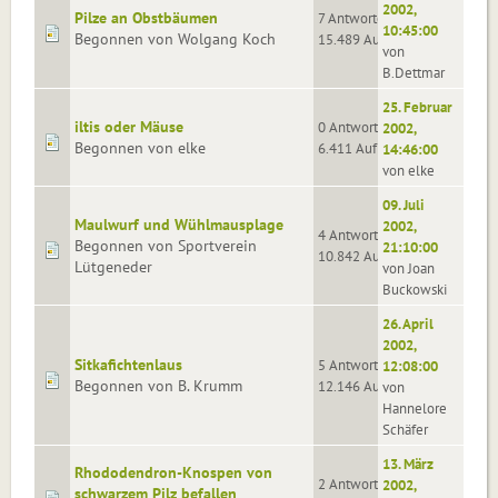
2002,
Pilze an Obstbäumen
7 Antworten
10:45:00
Begonnen von Wolgang Koch
15.489 Aufrufe
von
B.Dettmar
25. Februar
iltis oder Mäuse
0 Antworten
2002,
Begonnen von elke
6.411 Aufrufe
14:46:00
von elke
09. Juli
Maulwurf und Wühlmausplage
2002,
4 Antworten
Begonnen von Sportverein
21:10:00
10.842 Aufrufe
Lütgeneder
von Joan
Buckowski
26. April
2002,
Sitkafichtenlaus
5 Antworten
12:08:00
Begonnen von B. Krumm
12.146 Aufrufe
von
Hannelore
Schäfer
13. März
Rhododendron-Knospen von
2 Antworten
2002,
schwarzem Pilz befallen