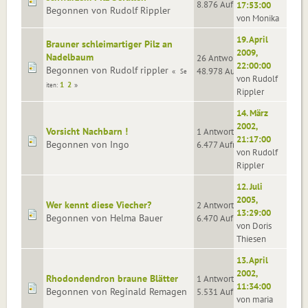
8.876 Aufrufe
17:53:00
Begonnen von Rudolf Rippler
von Monika
19. April
Brauner schleimartiger Pilz an
2009,
Nadelbaum
26 Antworten
22:00:00
Begonnen von Rudolf rippler
48.978 Aufrufe
Se
von Rudolf
1
2
iten
Rippler
14. März
2002,
Vorsicht Nachbarn !
1 Antworten
21:17:00
Begonnen von Ingo
6.477 Aufrufe
von Rudolf
Rippler
12. Juli
2005,
Wer kennt diese Viecher?
2 Antworten
13:29:00
Begonnen von Helma Bauer
6.470 Aufrufe
von Doris
Thiesen
13. April
2002,
Rhodondendron braune Blätter
1 Antworten
11:34:00
Begonnen von Reginald Remagen
5.531 Aufrufe
von maria