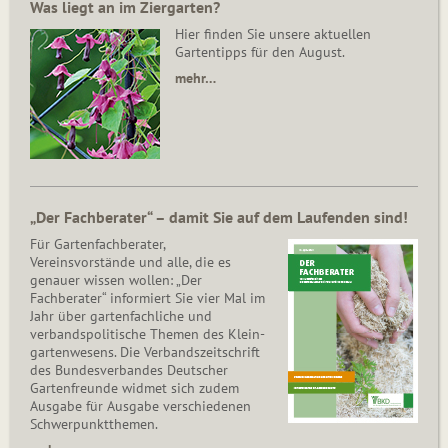
Was liegt an im Ziergarten?
Hier finden Sie unsere aktuellen
Gartentipps für den August.
mehr…
„Der Fachberater“ – damit Sie auf dem Laufenden sind!
Für Gartenfachberater,
Vereinsvorstände und alle, die es
genauer wissen wollen: „Der
Fachberater“ informiert Sie vier Mal im
Jahr über gartenfachliche und
verbandspolitische Themen des Klein­
gar­ten­wesens. Die Ver­bands­zeit­schrift
des Bun­des­ver­ban­des Deutscher
Gartenfreunde widmet sich zudem
Ausgabe für Ausgabe verschiedenen
Schwer­punkt­the­men.