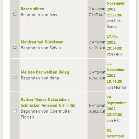
November
Rasen sähen
2 Antworten
2001,
Begonnen von Sven
7.147 Aufrufe
21:27:00
von Dirk
Radtke
17. Mai
Mehltau bei Kürbissen
2 Antworten
2002,
Begonnen von Sylvia
6.139 Aufrufe
20:54:00
von Felix
11.
November
Melisse hat weißen Belag
1 Antworten
2001,
Begonnen von dana
6.766 Aufrufe
19:45:00
von Monika
24.
Ratten Mäuse Kakerlaken
September
Schnecken Ameisen GIFTFREI
6 Antworten
2002,
Begonnen von Obermüller
9.382 Aufrufe
23:07:00
Florian
von HS
02.
Dezember