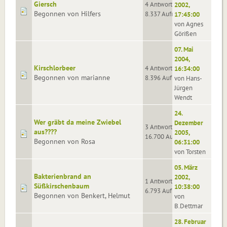
Giersch
4 Antworten
2002,
Begonnen von Hilfers
8.337 Aufrufe
17:45:00
von Agnes
Görißen
07. Mai
2004,
Kirschlorbeer
4 Antworten
16:34:00
Begonnen von marianne
8.396 Aufrufe
von Hans-
Jürgen
Wendt
24.
Wer gräbt da meine Zwiebel
Dezember
3 Antworten
aus????
2005,
16.700 Aufrufe
Begonnen von Rosa
06:31:00
von Torsten
05. März
Bakterienbrand an
2002,
1 Antworten
Süßkirschenbaum
10:38:00
6.793 Aufrufe
Begonnen von Benkert, Helmut
von
B.Dettmar
28. Februar