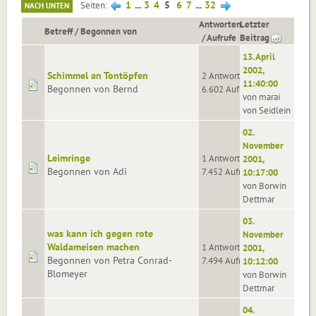
1
...
3
4
5
6
7
...
32
Seiten
NACH UNTEN
Antworten
Letzter
Betreff
/
Begonnen von
/
Aufrufe
Beitrag
13. April
2002,
Schimmel an Tontöpfen
2 Antworten
11:40:00
Begonnen von Bernd
6.602 Aufrufe
von marai
von Seidlein
02.
November
Leimringe
1 Antworten
2001,
Begonnen von Adi
7.452 Aufrufe
10:17:00
von Borwin
Dettmar
03.
was kann ich gegen rote
November
Waldameisen machen
1 Antworten
2001,
Begonnen von Petra Conrad-
7.494 Aufrufe
10:12:00
Blomeyer
von Borwin
Dettmar
04.