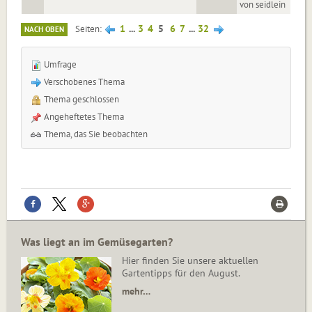
von seidlein
1
...
3
4
5
6
7
...
32
Seiten
NACH OBEN
Umfrage
Verschobenes Thema
Thema geschlossen
Angeheftetes Thema
Thema, das Sie beobachten
Was liegt an im Gemüsegarten?
Hier finden Sie unsere aktuellen
Gartentipps für den August.
mehr…