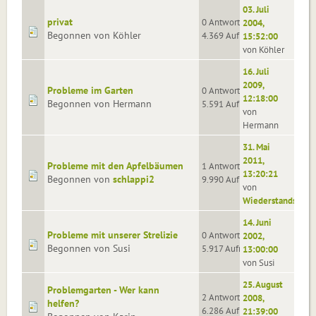
03. Juli
privat
0 Antworten
2004,
Begonnen von Köhler
4.369 Aufrufe
15:52:00
von Köhler
16. Juli
2009,
Probleme im Garten
0 Antworten
12:18:00
Begonnen von Hermann
5.591 Aufrufe
von
Hermann
31. Mai
2011,
Probleme mit den Apfelbäumen
1 Antworten
13:20:21
Begonnen von
schlappi2
9.990 Aufrufe
von
Wiederstandszwer
14. Juni
Probleme mit unserer Strelizie
0 Antworten
2002,
Begonnen von Susi
5.917 Aufrufe
13:00:00
von Susi
25. August
Problemgarten - Wer kann
2 Antworten
2008,
helfen?
6.286 Aufrufe
21:39:00