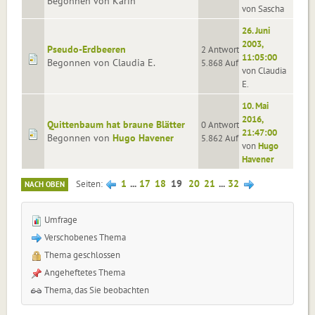
Begonnen von Karin
von Sascha
26. Juni
2003,
Pseudo-Erdbeeren
2 Antworten
11:05:00
Begonnen von Claudia E.
5.868 Aufrufe
von Claudia
E.
10. Mai
2016,
Quittenbaum hat braune Blätter
0 Antworten
21:47:00
Begonnen von
Hugo Havener
5.862 Aufrufe
von
Hugo
Havener
1
...
17
18
19
20
21
...
32
Seiten
NACH OBEN
Umfrage
Verschobenes Thema
Thema geschlossen
Angeheftetes Thema
Thema, das Sie beobachten