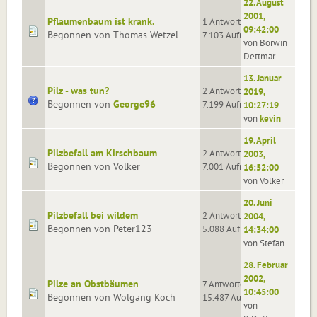
22. August
2001,
Pflaumenbaum ist krank.
1 Antworten
09:42:00
Begonnen von Thomas Wetzel
7.103 Aufrufe
von Borwin
Dettmar
13. Januar
Pilz - was tun?
2 Antworten
2019,
Begonnen von
George96
7.199 Aufrufe
10:27:19
von
kevin
19. April
Pilzbefall am Kirschbaum
2 Antworten
2003,
Begonnen von Volker
7.001 Aufrufe
16:52:00
von Volker
20. Juni
Pilzbefall bei wildem
2 Antworten
2004,
Begonnen von Peter123
5.088 Aufrufe
14:34:00
von Stefan
28. Februar
2002,
Pilze an Obstbäumen
7 Antworten
10:45:00
Begonnen von Wolgang Koch
15.487 Aufrufe
von