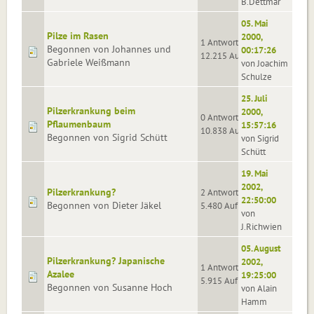
B.Dettmar
05. Mai
Pilze im Rasen
2000,
1 Antworten
Begonnen von Johannes und
00:17:26
12.215 Aufrufe
Gabriele Weißmann
von Joachim
Schulze
25. Juli
Pilzerkrankung beim
2000,
0 Antworten
Pflaumenbaum
15:57:16
10.838 Aufrufe
Begonnen von Sigrid Schütt
von Sigrid
Schütt
19. Mai
2002,
Pilzerkrankung?
2 Antworten
22:50:00
Begonnen von Dieter Jäkel
5.480 Aufrufe
von
J.Richwien
05. August
Pilzerkrankung? Japanische
2002,
1 Antworten
Azalee
19:25:00
5.915 Aufrufe
Begonnen von Susanne Hoch
von Alain
Hamm