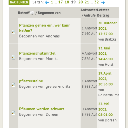
1
...
17
18
19
20
21
...
32
Seiten
NACH UNTEN
Antworten
Letzter
Betreff
/
Begonnen von
/
Aufrufe
Beitrag
30. Oktober
Pflanzen gehen ein, wer kann
1 Antworten
2001,
helfen?
7.140 Aufrufe
13:57:00
Begonnen von Andreas
von Bratzke
13. Juni
Pflanzenschutzmittel
4 Antworten
2001,
Begonnen von Monika
7.826 Aufrufe
14:46:00
von Horst
19. April
2002,
pflastersteine
1 Antworten
20:56:00
Begonnen von greiser-moritz
5.935 Aufrufe
von
Grünerdaumen
23. Mai
Pflaumen werden schwarz
0 Antworten
2002,
Begonnen von Doreen
5.798 Aufrufe
08:01:00
von Doreen