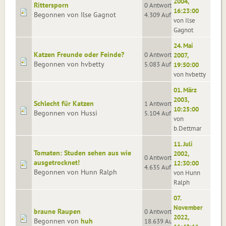
2004,
Rittersporn
0 Antworten
16:23:00
Begonnen von Ilse Gagnot
4.309 Aufrufe
von Ilse
Gagnot
24. Mai
Katzen Freunde oder Feinde?
0 Antworten
2007,
Begonnen von hvbetty
5.083 Aufrufe
19:50:00
von hvbetty
01. März
2003,
Schlecht für Katzen
1 Antworten
10:25:00
Begonnen von Hussi
5.104 Aufrufe
von
b.Dettmar
11. Juli
Tomaten: Studen sehen aus wie
2002,
0 Antworten
ausgetrocknet!
12:30:00
4.635 Aufrufe
Begonnen von Hunn Ralph
von Hunn
Ralph
07.
November
braune Raupen
0 Antworten
2022,
Begonnen von
huh
18.639 Aufrufe