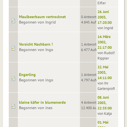
Eifler
26. Juni
Maulbeerbaum vertrocknet
0 Antworten
2003,
Begonnen von Ingrid
4.845 Aufrufe
17:20:00
von Ingrid
14. März
2002,
Vorsicht Nachbarn !
1 Antworten
21:17:00
Begonnen von Ingo
6.477 Aufrufe
von Rudolf
Rippler
22. Mai
2003,
Engerling
1 Antworten
14:11:00
Begonnen von ingo
4.797 Aufrufe
von Ihr
Gartenprofi
08. Juni
kleine käfer in blumenerde
4 Antworten
2003,
Begonnen von ines
12.400 Aufrufe
22:35:00
von Katja
01. Mai