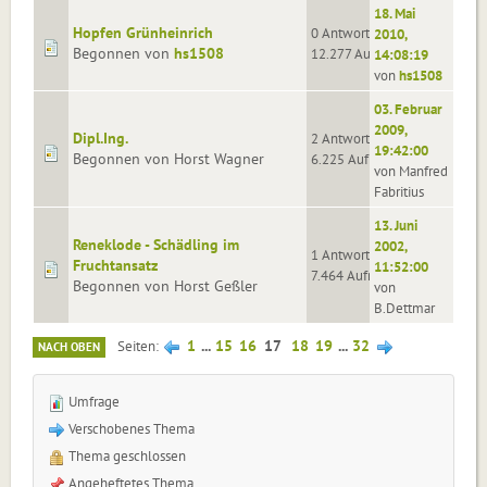
18. Mai
Hopfen Grünheinrich
0 Antworten
2010,
Begonnen von
hs1508
12.277 Aufrufe
14:08:19
von
hs1508
03. Februar
2009,
Dipl.Ing.
2 Antworten
19:42:00
Begonnen von Horst Wagner
6.225 Aufrufe
von Manfred
Fabritius
13. Juni
Reneklode - Schädling im
2002,
1 Antworten
Fruchtansatz
11:52:00
7.464 Aufrufe
Begonnen von Horst Geßler
von
B.Dettmar
1
...
15
16
17
18
19
...
32
Seiten
NACH OBEN
Umfrage
Verschobenes Thema
Thema geschlossen
Angeheftetes Thema