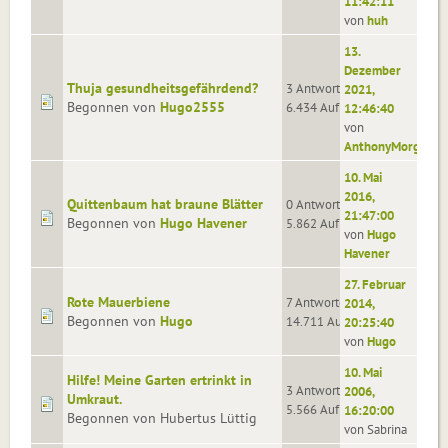
11:42:11
von
huh
13.
Dezember
Thuja gesundheitsgefährdend?
3 Antworten
2021,
Begonnen von
Hugo2555
6.434 Aufrufe
12:46:40
von
AnthonyMorgan
10. Mai
2016,
Quittenbaum hat braune Blätter
0 Antworten
21:47:00
Begonnen von
Hugo Havener
5.862 Aufrufe
von
Hugo
Havener
27. Februar
Rote Mauerbiene
7 Antworten
2014,
Begonnen von
Hugo
14.711 Aufrufe
20:25:40
von
Hugo
10. Mai
Hilfe! Meine Garten ertrinkt in
3 Antworten
2006,
Umkraut.
5.566 Aufrufe
16:20:00
Begonnen von Hubertus Lüttig
von Sabrina