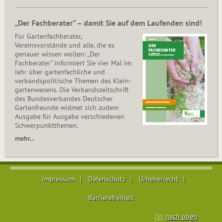
„Der Fachberater“ – damit Sie auf dem Laufenden sind!
Für Gartenfachberater,
Vereinsvorstände und alle, die es
genauer wissen wollen: „Der
Fachberater“ informiert Sie vier Mal im
Jahr über gartenfachliche und
verbandspolitische Themen des Klein­
gar­ten­wesens. Die Ver­bands­zeit­schrift
des Bun­des­ver­ban­des Deutscher
Gartenfreunde widmet sich zudem
Ausgabe für Ausgabe verschiedenen
Schwer­punkt­the­men.
mehr...
Impressum
Datenschutz
Urheberrecht
Barrierefreiheit
nach oben