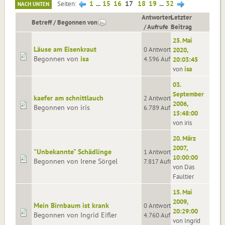
1
...
15
16
17
18
19
...
32
Seiten
NACH UNTEN
Antworten
Letzter
Betreff
/
Begonnen von
/
Aufrufe
Beitrag
25. Mai
Läuse am Eisenkraut
0 Antworten
2020,
Begonnen von
isa
4.596 Aufrufe
20:03:45
von
isa
03.
September
kaefer am schnittlauch
2 Antworten
2006,
Begonnen von iris
6.789 Aufrufe
15:48:00
von iris
20. März
2007,
"Unbekannte" Schädlinge
1 Antworten
10:00:00
Begonnen von Irene Sörgel
7.817 Aufrufe
von Das
Faultier
15. Mai
2009,
Mein Birnbaum ist krank
0 Antworten
20:29:00
Begonnen von Ingrid Eifler
4.760 Aufrufe
von Ingrid