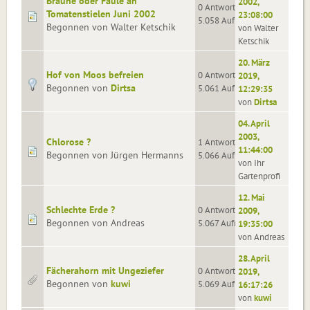
Bräune oder Fäule an
2002,
0 Antworten
Tomatenstielen Juni 2002
23:08:00
5.058 Aufrufe
Begonnen von Walter Ketschik
von Walter
Ketschik
20. März
Hof von Moos befreien
0 Antworten
2019,
Begonnen von
Dirtsa
5.061 Aufrufe
12:29:35
von
Dirtsa
04. April
2003,
Chlorose ?
1 Antworten
11:44:00
Begonnen von Jürgen Hermanns
5.066 Aufrufe
von Ihr
Gartenprofi
12. Mai
Schlechte Erde ?
0 Antworten
2009,
Begonnen von Andreas
5.067 Aufrufe
19:35:00
von Andreas
28. April
Fächerahorn mit Ungeziefer
0 Antworten
2019,
Begonnen von
kuwi
5.069 Aufrufe
16:17:26
von
kuwi