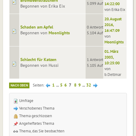
Brombeersträuchern
5.099 Aufrufe
14:22:00
Begonnen von Erika Eix
von Erika Eix
20. August
2016,
Schaden am Apfel
0 Antworten
16:47:09
Begonnen von
Moonlights
5.104 Aufrufe
von
Moonlights
01. März
2003,
Schlecht für Katzen
1 Antworten
10:25:00
Begonnen von Hussi
5.105 Aufrufe
von
b.Dettmar
1
...
5
6
7
8
9
...
32
Seiten
NACH OBEN
Umfrage
Verschobenes Thema
Thema geschlossen
Angeheftetes Thema
Thema, das Sie beobachten