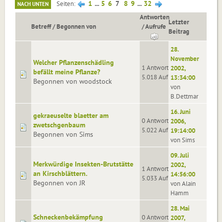
1
...
5
6
7
8
9
...
32
Seiten
NACH UNTEN
Antworten
Letzter
Betreff
/
Begonnen von
/
Aufrufe
Beitrag
28.
November
Welcher Pflanzenschädling
1 Antworten
2002,
befällt meine Pflanze?
5.018 Aufrufe
13:34:00
Begonnen von woodstock
von
B.Dettmar
16. Juni
gekraeuselte blaetter am
0 Antworten
2006,
zwetschgenbaum
5.022 Aufrufe
19:14:00
Begonnen von Sims
von Sims
09. Juli
Merkwürdige Insekten-Brutstätte
2002,
1 Antworten
an Kirschblättern.
14:56:00
5.033 Aufrufe
Begonnen von JR
von Alain
Hamm
28. Mai
Schneckenbekämpfung
0 Antworten
2007,