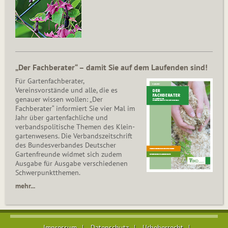
„Der Fachberater“ – damit Sie auf dem Laufenden sind!
Für Gartenfachberater,
Vereinsvorstände und alle, die es
genauer wissen wollen: „Der
Fachberater“ informiert Sie vier Mal im
Jahr über gartenfachliche und
verbandspolitische Themen des Klein­
gar­ten­wesens. Die Ver­bands­zeit­schrift
des Bun­des­ver­ban­des Deutscher
Gartenfreunde widmet sich zudem
Ausgabe für Ausgabe verschiedenen
Schwer­punkt­the­men.
mehr...
Impressum
Datenschutz
Urheberrecht