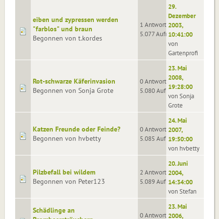
29.
Dezember
eiben und zypressen werden
1 Antworten
2003,
"farblos" und braun
5.077 Aufrufe
10:41:00
Begonnen von t.kordes
von
Gartenprofi
23. Mai
2008,
Rot-schwarze Käferinvasion
0 Antworten
19:28:00
Begonnen von Sonja Grote
5.080 Aufrufe
von Sonja
Grote
24. Mai
Katzen Freunde oder Feinde?
0 Antworten
2007,
Begonnen von hvbetty
5.085 Aufrufe
19:50:00
von hvbetty
20. Juni
Pilzbefall bei wildem
2 Antworten
2004,
Begonnen von Peter123
5.089 Aufrufe
14:34:00
von Stefan
23. Mai
Schädlinge an
0 Antworten
2006,