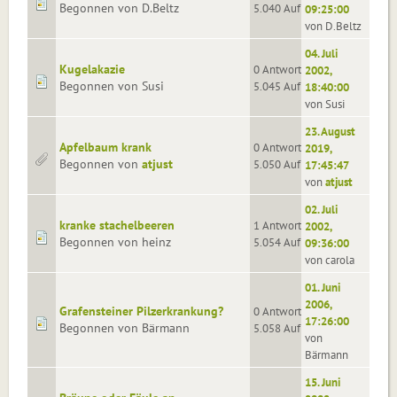
Begonnen von D.Beltz
5.040 Aufrufe
09:25:00
von D.Beltz
04. Juli
Kugelakazie
0 Antworten
2002,
Begonnen von Susi
5.045 Aufrufe
18:40:00
von Susi
23. August
Apfelbaum krank
0 Antworten
2019,
Begonnen von
atjust
5.050 Aufrufe
17:45:47
von
atjust
02. Juli
kranke stachelbeeren
1 Antworten
2002,
Begonnen von heinz
5.054 Aufrufe
09:36:00
von carola
01. Juni
2006,
Grafensteiner Pilzerkrankung?
0 Antworten
17:26:00
Begonnen von Bärmann
5.058 Aufrufe
von
Bärmann
15. Juni