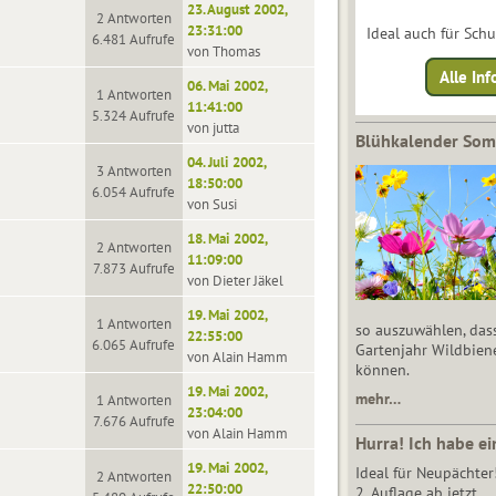
23. August 2002,
2 Antworten
23:31:00
Ideal auch für Sch
6.481 Aufrufe
von Thomas
Alle Inf
06. Mai 2002,
1 Antworten
11:41:00
5.324 Aufrufe
von jutta
Blühkalender So
04. Juli 2002,
3 Antworten
18:50:00
6.054 Aufrufe
von Susi
18. Mai 2002,
2 Antworten
11:09:00
7.873 Aufrufe
von Dieter Jäkel
19. Mai 2002,
1 Antworten
so auszuwählen, das
22:55:00
6.065 Aufrufe
Gartenjahr Wildbien
von Alain Hamm
können.
19. Mai 2002,
mehr…
1 Antworten
23:04:00
7.676 Aufrufe
von Alain Hamm
Hurra! Ich habe ei
19. Mai 2002,
Ideal für Neupächter
2 Antworten
22:50:00
2. Auflage ab jetzt