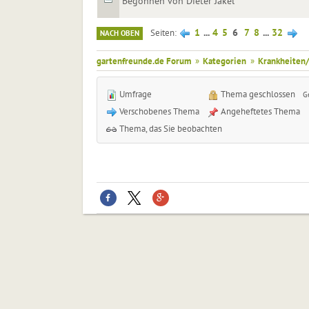
Begonnen von Dieter Jäkel
1
...
4
5
6
7
8
...
32
Seiten
NACH OBEN
gartenfreunde.de Forum
»
Kategorien
»
Krankheiten/
Umfrage
Thema geschlossen
G
Verschobenes Thema
Angeheftetes Thema
Thema, das Sie beobachten