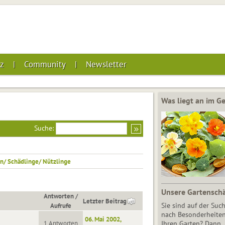
z
Community
Newsletter
Was liegt an im 
Suche:
n/ Schädlinge/ Nützlinge
Unsere Gartensch
Antworten
/
Letzter Beitrag
Aufrufe
Sie sind auf der Suc
nach Besonderheiten
06. Mai 2002,
1 Antworten
Ihren Garten? Dann