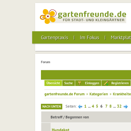
Gartenpraxis
Im Fokus
Marktplat
Forum
Übersicht
Suche
Einloggen
Registrieren
gartenfreunde.de Forum
»
Kategorien
»
Krankheite
1
...
4
5
6
7
8
...
32
Seiten
NACH UNTEN
Betreff
/
Begonnen von
Hundekot