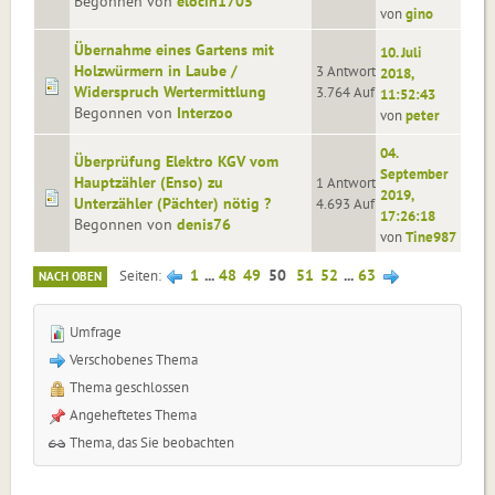
Begonnen von
elocin1705
von
gino
Übernahme eines Gartens mit
10. Juli
Holzwürmern in Laube /
3 Antworten
2018,
Widerspruch Wertermittlung
3.764 Aufrufe
11:52:43
Begonnen von
Interzoo
von
peter
04.
Überprüfung Elektro KGV vom
September
Hauptzähler (Enso) zu
1 Antworten
2019,
Unterzähler (Pächter) nötig ?
4.693 Aufrufe
17:26:18
Begonnen von
denis76
von
Tine987
1
...
48
49
50
51
52
...
63
Seiten
NACH OBEN
Umfrage
Verschobenes Thema
Thema geschlossen
Angeheftetes Thema
Thema, das Sie beobachten