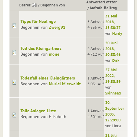
Antworten
Letzter
Betreff
/
Begonnen von
/
Aufrufe
Beitrag
31. Mai
Tipps für Neulinge
3 Antworten
2018,
Begonnen von
Zwerg91
4.335 Aufrufe
15:38:37
von
Hardy
20. Juni
Tod des Kleingärtners
4 Antworten
2018,
Begonnen von
mone
4.712 Aufrufe
10:33:46
von
Dirk
27. Mai
2022,
Todesfall eines Kleingärtners
1 Antworten
19:30:59
Begonnen von
Muriel Mierwaldt
3.031 Aufrufe
von
Skinhead
30.
September
Tolle Anlagen-Liste
1 Antworten
2003,
Begonnen von Elisabeth
4.501 Aufrufe
12:29:00
von Horst
21. Juli