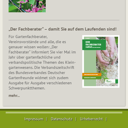
„Der Fachberater“ – damit Sie auf dem Laufenden sind!
Für Gartenfachberater,
Vereinsvorstände und alle, die es
genauer wissen wollen: „Der
Fachberater“ informiert Sie vier Mal im
Jahr über gartenfachliche und
verbandspolitische Themen des Klein­
gar­ten­wesens. Die Ver­bands­zeit­schrift
des Bun­des­ver­ban­des Deutscher
Gartenfreunde widmet sich zudem
Ausgabe für Ausgabe verschiedenen
Schwer­punkt­the­men.
mehr...
Impressum
Datenschutz
Urheberrecht