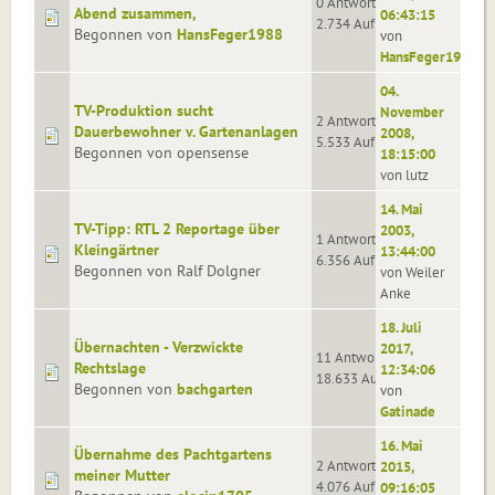
0 Antworten
Abend zusammen,
06:43:15
2.734 Aufrufe
Begonnen von
HansFeger1988
von
HansFeger1988
04.
TV-Produktion sucht
November
2 Antworten
Dauerbewohner v. Gartenanlagen
2008,
5.533 Aufrufe
Begonnen von opensense
18:15:00
von lutz
14. Mai
TV-Tipp: RTL 2 Reportage über
2003,
1 Antworten
Kleingärtner
13:44:00
6.356 Aufrufe
Begonnen von Ralf Dolgner
von Weiler
Anke
18. Juli
Übernachten - Verzwickte
2017,
11 Antworten
Rechtslage
12:34:06
18.633 Aufrufe
Begonnen von
bachgarten
von
Gatinade
16. Mai
Übernahme des Pachtgartens
2 Antworten
2015,
meiner Mutter
4.076 Aufrufe
09:16:05