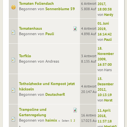
Tomaten Foliendach
6 Antworten
2017,
Begonnen von
Sonnenblume 59
5.808 Aufrufe
18:00:58
von
Hardy
01. Juni
Tomatenhaus
4 Antworten
2019,
Begonnen von
Pauli
4.898 Aufrufe
16:14:42
von
Pauli
18.
November
Torfklo
3 Antworten
2009,
Begonnen von Andreas
8.135 Aufrufe
16:57:00
von Hans
15.
Totholzhecke und Kompost jetzt
Dezember
4 Antworten
häckseln
2012,
20.147 Aufrufe
Begonnen von
DeutscherR
10:13:19
von
Horst
Trampoline und
11. April
Gartenregelung
16 Antworten
2018,
Begonnen von
haimix
17.023 Aufrufe
1
2
11:37:18
Seiten
von
Maslak0