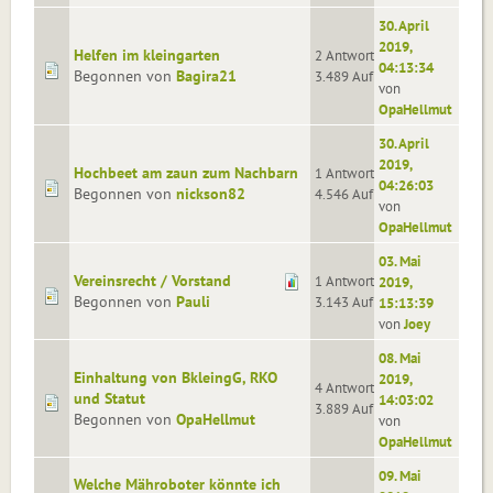
30. April
2019,
Helfen im kleingarten
2 Antworten
04:13:34
Begonnen von
Bagira21
3.489 Aufrufe
von
OpaHellmut
30. April
2019,
Hochbeet am zaun zum Nachbarn
1 Antworten
04:26:03
Begonnen von
nickson82
4.546 Aufrufe
von
OpaHellmut
03. Mai
Vereinsrecht / Vorstand
1 Antworten
2019,
Begonnen von
Pauli
3.143 Aufrufe
15:13:39
von
Joey
08. Mai
Einhaltung von BkleingG, RKO
2019,
4 Antworten
und Statut
14:03:02
3.889 Aufrufe
Begonnen von
OpaHellmut
von
OpaHellmut
09. Mai
Welche Mähroboter könnte ich