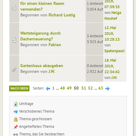
2019,
für einen kleinen Rasen
1 Antworten
07:59:35
verwenden?
3.054 Aufrufe
von
Helga
Begonnen von
Richard Lustig
Neuhof
13. Mai
Wertsteigerung durch
2019,
3 Antworten
Dacherneuerung?
10:28:13
3.923 Aufrufe
Begonnen von
Fabian
von
Spatenpauli
18. Mai
Gartenhaus abzugeben
0 Antworten
2019,
Begonnen von
J.W.
2.922 Aufrufe
22:34:42
von
J.W.
1
...
48
49
50
51
52
...
63
Seiten
NACH OBEN
Umfrage
Verschobenes Thema
Thema geschlossen
Angeheftetes Thema
Thema, das Sie beobachten