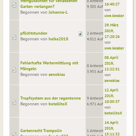
Wertgutachten für verlassenen
8 Antworten
16:40:27
Garten verlangen?
9.305 Aufrufe
von
Begonnen von
Johanna-L
uwe.kessler
29. März
2019,
pflichtstunden
2 Antworten
17:20:26
Begonnen von
heike2018
4.011 Aufrufe
von
uwe.kessler
08. April
Fehlerhafte Wertermittlung mit
2019,
0 Antworten
Mängeln
12:22:51
3.955 Aufrufe
Begonnen von
zenobias
von
zenobias
12. April
2019,
Tropfsystem aus der regentonne
9 Antworten
10:05:37
Begonnen von
botellitoX
6.971 Aufrufe
von
botellitoX
14. April
2019,
Gartenrecht Trampolin
1 Antworten
15:11:32