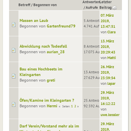
Antworten
Letzter
Betreff
/
Begonnen von
/
Aufrufe
Beitrag
07. März
Massen an Laub
5 Antworten
2019,
Begonnen von
Gartenfreund79
4.741 Aufrufe
13:47:51
von
Clara
13. März
Abwicklung nach Todesfall
8 Antworten
2019,
Begonnen von
aurian_28
17.075 Aufrufe
20:29:43
von
Matti
26. März
Bau eines Hochbeets im
13 Antworten
2019,
Kleingarten
27.629 Aufrufe
23:39:54
Begonnen von
greti
von
lapar
29. März
2019,
Öfen/Kamine im Kleingarten ?
25 Antworten
16:12:22
Begonnen von
Hermi
92.592 Aufrufe
1
2
Seiten
von
uwe.kessler
29. März
Darf Verein/Vorstand mehr als im
2019,