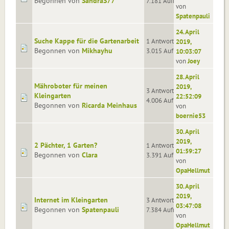
Begonnen von
SandraS77
7.181 Aufrufe
von
Spatenpauli
24. April
Suche Kappe für die Gartenarbeit
1 Antworten
2019,
Begonnen von
Mikhayhu
3.015 Aufrufe
10:03:07
von
Joey
28. April
Mähroboter für meinen
2019,
3 Antworten
Kleingarten
22:52:09
4.006 Aufrufe
Begonnen von
Ricarda Meinhaus
von
boernie53
30. April
2019,
2 Pächter, 1 Garten?
1 Antworten
01:59:27
Begonnen von
Clara
3.391 Aufrufe
von
OpaHellmut
30. April
2019,
Internet im Kleingarten
3 Antworten
03:47:08
Begonnen von
Spatenpauli
7.384 Aufrufe
von
OpaHellmut