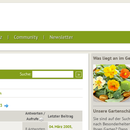
z
Community
Newsletter
Was liegt an im 
Suche:
n
3
Unsere Gartensch
Antworten
/
Letzter Beitrag
Aufrufe
Sie sind auf der Suc
nach Besonderheiten
04. März 2005,
8 Antworten
Ihren Garten? Dann