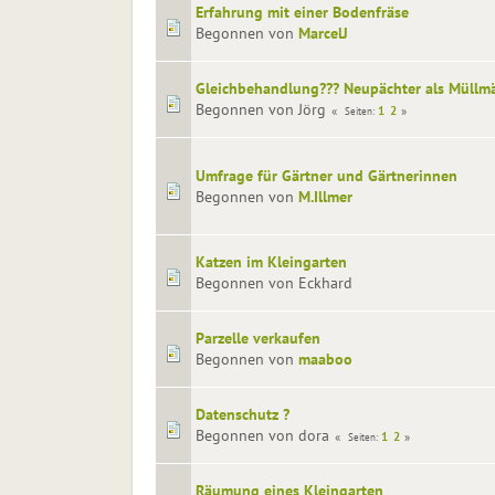
Erfahrung mit einer Bodenfräse
Begonnen von
MarcelJ
Gleichbehandlung??? Neupächter als Müllm
Begonnen von Jörg
1
2
Seiten
Umfrage für Gärtner und Gärtnerinnen
Begonnen von
M.Illmer
Katzen im Kleingarten
Begonnen von Eckhard
Parzelle verkaufen
Begonnen von
maaboo
Datenschutz ?
Begonnen von dora
1
2
Seiten
Räumung eines Kleingarten