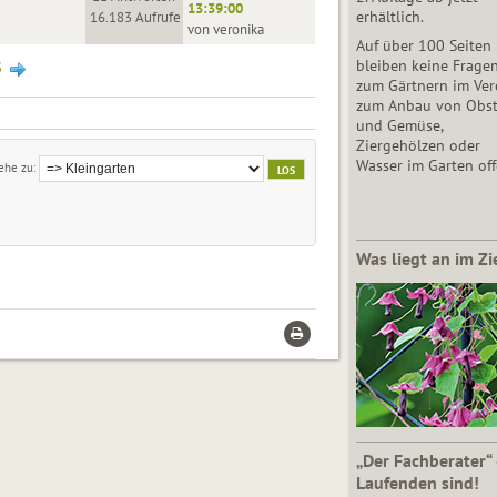
13:39:00
erhältlich.
16.183 Aufrufe
von veronika
Auf über 100 Seiten
bleiben keine Frage
3
zum Gärtnern im Vere
zum Anbau von Obs
und Gemüse,
Ziergehölzen oder
Wasser im Garten off
ehe zu
Was liegt an im Zi
„Der Fachberater“
Laufenden sind!