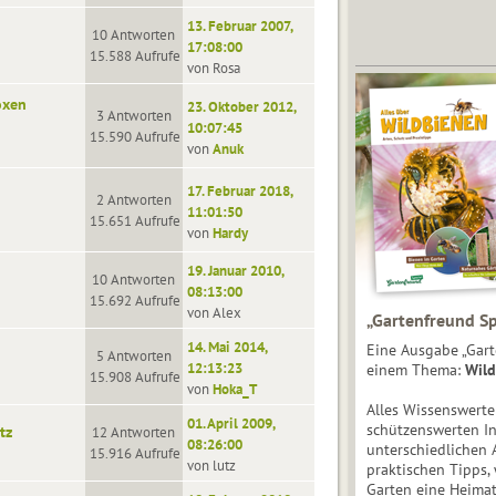
13. Februar 2007,
10 Antworten
17:08:00
15.588 Aufrufe
von Rosa
oxen
23. Oktober 2012,
3 Antworten
10:07:45
15.590 Aufrufe
von
Anuk
17. Februar 2018,
2 Antworten
11:01:50
15.651 Aufrufe
von
Hardy
19. Januar 2010,
10 Antworten
08:13:00
15.692 Aufrufe
von Alex
„Gartenfreund Sp
14. Mai 2014,
Eine Ausgabe „Gart
5 Antworten
12:13:23
einem Thema:
Wild
15.908 Aufrufe
von
Hoka_T
Alles Wissenswert
01. April 2009,
schützenswerten I
tz
12 Antworten
08:26:00
unterschiedlichen 
15.916 Aufrufe
von lutz
praktischen Tipps,
Garten eine Heimat