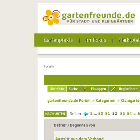
Gartenpraxis
Im Fokus
Marktplat
Forum
Übersicht
Suche
Einloggen
Registrieren
gartenfreunde.de Forum
»
Kategorien
»
Kleingarte
1
...
50
51
52
53
54
...
6
Seiten
NACH UNTEN
Betreff
/
Begonnen von
Austritt aus dem Verband