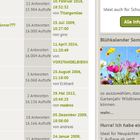
10. Februar 2018,
12 Antworten
18:32:32
Ideal auch für Sch
15.984 Aufrufe
von
Titangemüse
Alle Inf
25. Juli 2009,
änner???
16 Antworten
10:27:00
16.000 Aufrufe
von gino
Blühkalender So
11. April 2024,
2 Antworten
11:20:49
16.004 Aufrufe
von
VORSTANDELBIENII
25. August 2006,
3 Antworten
21:18:00
16.068 Aufrufe
von Eckhard
so auszuwählen, das
29. Mai 2013,
2 Antworten
Gartenjahr Wildbien
10:45:25
16.136 Aufrufe
können.
von
maaboo
mehr…
05. Dezember 2009,
18 Antworten
18:08:00
16.166 Aufrufe
Hurra! Ich habe ei
von andreas
Ideal für Neupächter
24. Januar 2009,
11 Antworten
2. Auflage ab jetzt