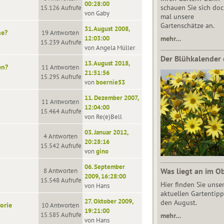
00:28:00
schauen Sie sich do
15.126 Aufrufe
von Gaby
mal unsere
Gartenschätze an.
31. August 2008,
he?
19 Antworten
12:03:00
mehr…
15.239 Aufrufe
von Angela Müller
Der Blühkalender 
13. August 2018,
en?
11 Antworten
21:51:56
15.295 Aufrufe
von
boernie53
11. Dezember 2007,
11 Antworten
12:04:00
15.464 Aufrufe
von Re(e)Bell
03. Januar 2012,
4 Antworten
20:28:16
15.542 Aufrufe
von
gino
06. September
Was liegt an im O
8 Antworten
2009, 16:28:00
15.548 Aufrufe
Hier finden Sie unse
von Hans
aktuellen Gartentipp
27. Oktober 2009,
den August.
orie
10 Antworten
19:21:00
15.585 Aufrufe
mehr…
von Hans