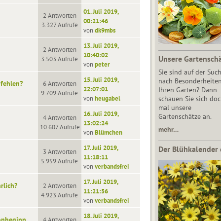
01. Juli 2019,
2 Antworten
00:21:46
3.327 Aufrufe
von
dk9mbs
13. Juli 2019,
2 Antworten
10:40:02
Unsere Gartensch
3.503 Aufrufe
von
peter
Sie sind auf der Suc
15. Juli 2019,
nach Besonderheiten
fehlen?
6 Antworten
22:07:01
Ihren Garten? Dann
9.709 Aufrufe
von
heugabel
schauen Sie sich do
mal unsere
16. Juli 2019,
Gartenschätze an.
4 Antworten
13:02:24
10.607 Aufrufe
mehr…
von
Blümchen
17. Juli 2019,
Der Blühkalender 
3 Antworten
11:18:11
5.959 Aufrufe
von
verbandsfrei
17. Juli 2019,
rlich?
2 Antworten
11:21:56
4.923 Aufrufe
von
verbandsfrei
18. Juli 2019,
onbeginn
4 Antworten