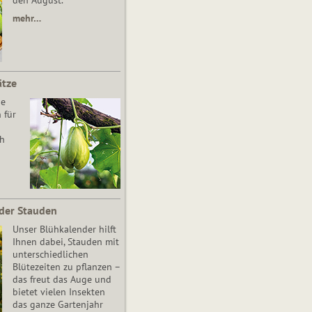
den August.
mehr…
ätze
he
 für
ch
der Stauden
Unser Blühkalender hilft
Ihnen dabei, Stauden mit
unterschiedlichen
Blütezeiten zu pflanzen –
das freut das Auge und
bietet vielen Insekten
das ganze Gartenjahr