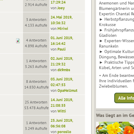
17:29:24
Anemonen und Narz
2.914 Aufrufe
von
Joey
Blumengärtnerin u
Expertin Chantal 
24. Mai 2019,
► Herbstpflanzunge
3 Antworten
10:36:32
Krokusse
4.133 Aufrufe
von
Miriwi
► Frühjahrspflanz
Gladiolen
01. Juni 2019,
4 Antworten
► Experten-Wisse
16:14:42
4.898 Aufrufe
Ranunkeln
von
Pauli
► Optimale Kultur 
Düngung, Bewässe
02. Juni 2019,
1 Antworten
► Praktische Tipp
21:29:32
3.263 Aufrufe
Kübel, Arten und S
von
dk9mbs
+ Am Ende beantwo
03. Juni 2019,
Ihre individuellen
8 Antworten
02:47:53
Zwiebelblumen.
14.830 Aufrufe
von
OpaHellmut
Alle In
14. Juni 2019,
25 Antworten
21:08:55
53.478 Aufrufe
von
Witti
Was liegt an im 
25. Juni 2019,
1 Antworten
06:56:08
3.249 Aufrufe
von
porosilo