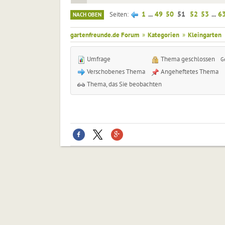
1
...
49
50
51
52
53
...
6
Seiten
NACH OBEN
gartenfreunde.de Forum
»
Kategorien
»
Kleingarten
Umfrage
Thema geschlossen
G
Verschobenes Thema
Angeheftetes Thema
Thema, das Sie beobachten