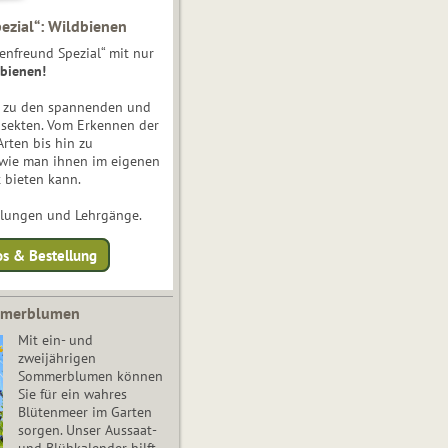
ezial“: Wildbienen
enfreund Spezial“ mit nur
bienen!
e zu den spannenden und
nsekten. Vom Erkennen der
Arten bis hin zu
 wie man ihnen im eigenen
 bieten kann.
ulungen und Lehrgänge.
os & Bestellung
mmerblumen
Mit ein- und
zweijährigen
Sommerblumen können
Sie für ein wahres
Blütenmeer im Garten
sorgen. Unser Aussaat-
und Blühkalender hilft