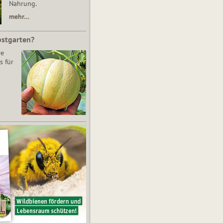
Nahrung.
mehr…
bstgarten?
re
s für