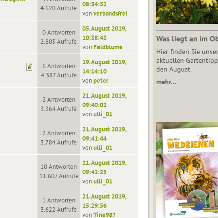
08:54:52
4.620 Aufrufe
von
verbandsfrei
05. August 2019,
0 Antworten
10:38:43
Was liegt an im O
2.805 Aufrufe
von
Feldblume
Hier finden Sie unse
aktuellen Gartentipp
19. August 2019,
6 Antworten
den August.
14:14:10
4.387 Aufrufe
von
peter
mehr…
21. August 2019,
2 Antworten
09:40:02
3.364 Aufrufe
von
ulli_01
21. August 2019,
2 Antworten
09:41:44
3.784 Aufrufe
von
ulli_01
21. August 2019,
10 Antworten
09:42:25
11.607 Aufrufe
von
ulli_01
21. August 2019,
1 Antworten
15:29:56
3.622 Aufrufe
von
Tine987