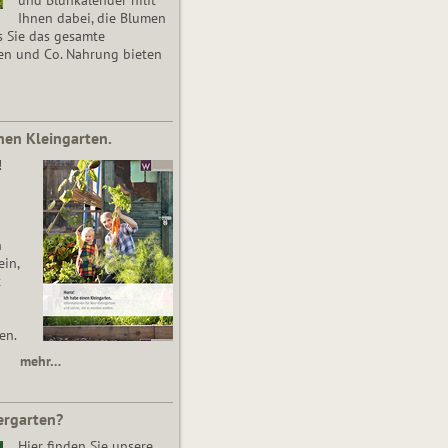
Ihnen dabei, die Blumen
s Sie das gesamte
en und Co. Nahrung bieten
nen Kleingarten.
!
n
in,
t
en.
mehr…
ergarten?
Hier finden Sie unsere