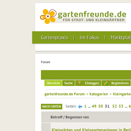
Gartenpraxis
Im Fokus
Marktplat
Forum
Übersicht
Suche
Einloggen
Registrieren
gartenfreunde.de Forum
»
Kategorien
»
Kleingarte
1
...
49
50
51
52
53
...
6
Seiten
NACH UNTEN
Betreff
/
Begonnen von
Kleingärten und Kleingartenanlagen in Berl