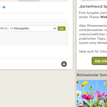
„Gartenfreund Sp
3
Eine Ausgabe „Gart
einem Thema:
Wild
Alles Wissenswert
ehe zu
schützenswerten I
unterschiedlichen 
praktischen Tipps,
Garten eine Heimat
Ideal auch für Sch
Alle Inf
Blühkalender So