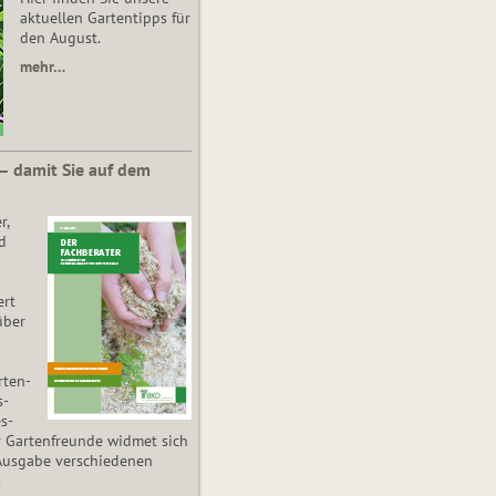
aktuellen Gartentipps für
den August.
mehr…
 – damit Sie auf dem
r,
d
ert
über
­ten­
s­
es­
r Gartenfreunde widmet sich
Ausgabe verschiedenen
.