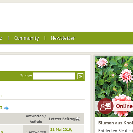
z
Community
Newsletter
Suche:
n
3
Antworten
/
Letzter Beitrag
Aufrufe
Blumen aus Knol
21. Mai 2019,
Entdecken Sie die 
in
1 Antworten