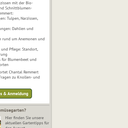
issen mit der Bio-
nd Schnittblumen-
Remmert:
n: Tulpen, Narzissen,
ungen: Dahlien und
n rund um Anemonen und
und Pflege: Standort,
rung
s für Blumenbeet und
orten
rtet Chantal Remmert
 Fragen zu Knollen- und
fos & Anmeldung
Gemüsegarten?
Hier finden Sie unsere
aktuellen Gartentipps für