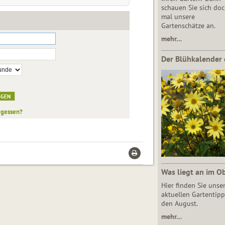
schauen Sie sich do
mal unsere
Gartenschätze an.
mehr…
Der Blühkalender 
rgessen?
Was liegt an im O
Hier finden Sie unse
aktuellen Gartentipp
den August.
mehr…