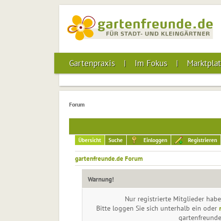
Gartenpraxis
Im Fokus
Marktplat
Forum
Übersicht
Suche
Einloggen
Registrieren
gartenfreunde.de Forum
Warnung!
Nur registrierte Mitglieder habe
Bitte loggen Sie sich unterhalb ein oder
gartenfreund