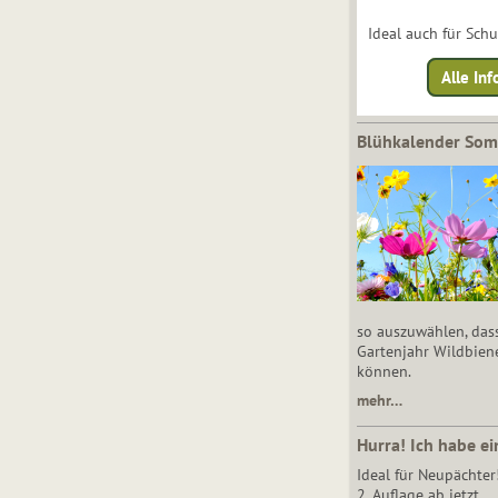
Ideal auch für Sch
Alle Inf
Blühkalender So
so auszuwählen, das
Gartenjahr Wildbien
können.
mehr…
Hurra! Ich habe ei
Ideal für Neupächter
2. Auflage ab jetzt