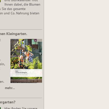
Ihnen dabei, die Blumen
s Sie das gesamte
en und Co. Nahrung bieten
nen Kleingarten.
!
n
in,
t
en.
mehr…
ergarten?
Hier finden Sie unsere