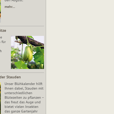
den August.
mehr…
ätze
he
 für
ch
der Stauden
Unser Blühkalender hilft
Ihnen dabei, Stauden mit
unterschiedlichen
Blütezeiten zu pflanzen –
das freut das Auge und
bietet vielen Insekten
das ganze Gartenjahr