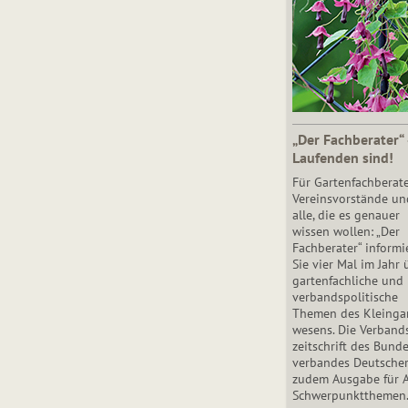
„Der Fachberater“
Laufenden sind!
Für Gartenfachberate
Vereinsvorstände un
alle, die es genauer
wissen wollen: „Der
Fachberater“ informi
Sie vier Mal im Jahr 
gartenfachliche und
verbandspolitische
Themen des Klein­gar
wesens. Die Ver­band
zeit­schrift des Bun­d
ver­ban­des Deutsche
zudem Ausgabe für 
Schwer­punkt­the­men