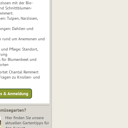
issen mit der Bio-
nd Schnittblumen-
Remmert:
n: Tulpen, Narzissen,
ungen: Dahlien und
n rund um Anemonen und
und Pflege: Standort,
rung
s für Blumenbeet und
orten
rtet Chantal Remmert
 Fragen zu Knollen- und
fos & Anmeldung
Gemüsegarten?
Hier finden Sie unsere
aktuellen Gartentipps für