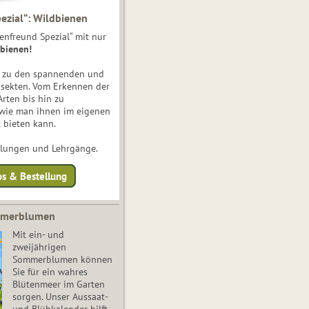
ezial“: Wildbienen
enfreund Spezial“ mit nur
bienen!
e zu den spannenden und
nsekten. Vom Erkennen der
Arten bis hin zu
 wie man ihnen im eigenen
 bieten kann.
ulungen und Lehrgänge.
os & Bestellung
mmerblumen
Mit ein- und
zweijährigen
Sommerblumen können
Sie für ein wahres
Blütenmeer im Garten
sorgen. Unser Aussaat-
und Blühkalender hilft