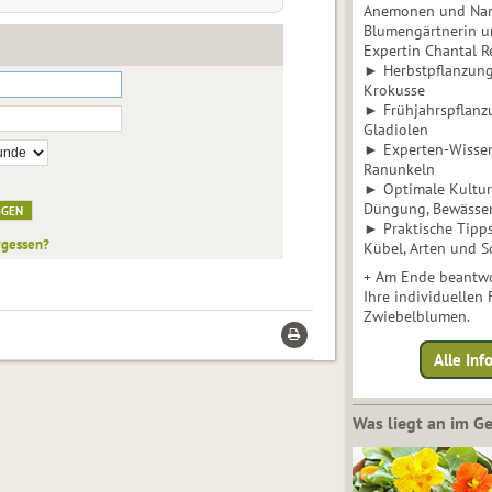
Anemonen und Narz
Blumengärtnerin u
Expertin Chantal 
► Herbstpflanzunge
Krokusse
► Frühjahrspflanz
Gladiolen
► Experten-Wisse
Ranunkeln
► Optimale Kultur 
Düngung, Bewässe
► Praktische Tipp
rgessen?
Kübel, Arten und S
+ Am Ende beantwo
Ihre individuellen
Zwiebelblumen.
Alle In
Was liegt an im 