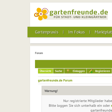
Gartenpraxis
Im Fokus
Marktplat
Forum
Übersicht
Suche
Einloggen
Registrieren
gartenfreunde.de Forum
Warnung!
Nur registrierte Mitglieder habe
Bitte loggen Sie sich unterhalb ein oder
gartenfreund