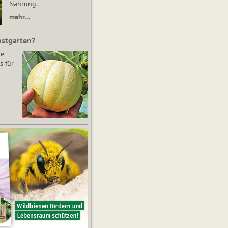
Nahrung.
mehr…
bstgarten?
re
s für