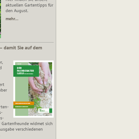
aktuellen Gartentipps für
den August.
mehr…
 – damit Sie auf dem
r,
d
ert
über
­ten­
s­
es­
r Gartenfreunde widmet sich
Ausgabe verschiedenen
.