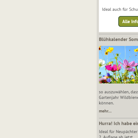
Ideal auch für Sch
Alle Inf
Blühkalender So
so auszuwählen, das
Gartenjahr Wildbien
können.
mehr…
Hurra! Ich habe ei
Ideal für Neupächter
2. Auflage ab jetzt