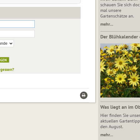
schauen Sie sich do
mal unsere
Gartenschätze an.
mehr…
Der Blühkalender 
rgessen?
Was liegt an im O
Hier finden Sie unse
aktuellen Gartentipp
den August.
mehr…