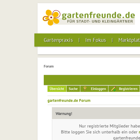
Gartenpraxis
Im Fokus
Marktplat
Forum
Übersicht
Suche
Einloggen
Registrieren
gartenfreunde.de Forum
Warnung!
Nur registrierte Mitglieder habe
Bitte loggen Sie sich unterhalb ein oder
gartenfreund