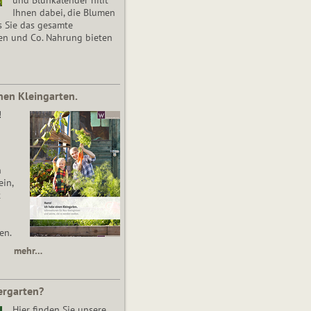
Ihnen dabei, die Blumen
s Sie das gesamte
en und Co. Nahrung bieten
nen Kleingarten.
!
n
in,
t
en.
mehr…
ergarten?
Hier finden Sie unsere