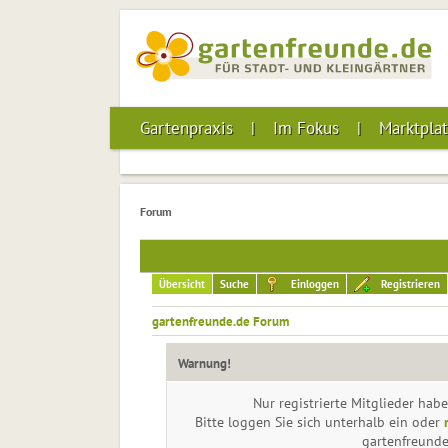
Gartenpraxis
Im Fokus
Marktplat
Forum
Übersicht
Suche
Einloggen
Registrieren
gartenfreunde.de Forum
Warnung!
Nur registrierte Mitglieder habe
Bitte loggen Sie sich unterhalb ein oder
gartenfreund