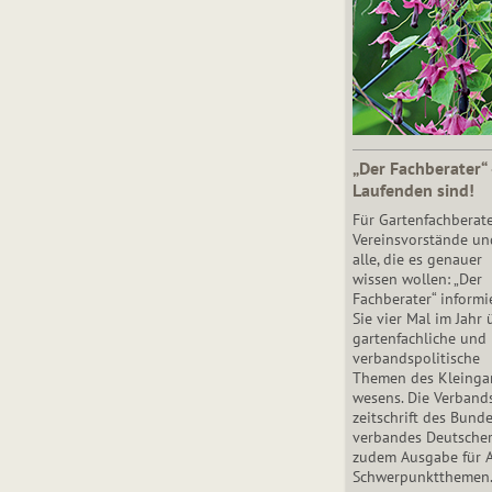
„Der Fachberater“
Laufenden sind!
Für Gartenfachberate
Vereinsvorstände un
alle, die es genauer
wissen wollen: „Der
Fachberater“ informi
Sie vier Mal im Jahr 
gartenfachliche und
verbandspolitische
Themen des Klein­gar
wesens. Die Ver­band
zeit­schrift des Bun­d
ver­ban­des Deutsche
zudem Ausgabe für 
Schwer­punkt­the­men