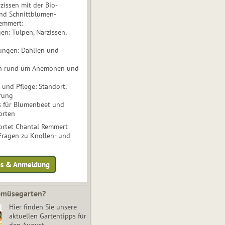
issen mit der Bio-
nd Schnittblumen-
Remmert:
n: Tulpen, Narzissen,
ungen: Dahlien und
n rund um Anemonen und
und Pflege: Standort,
rung
s für Blumenbeet und
orten
rtet Chantal Remmert
 Fragen zu Knollen- und
fos & Anmeldung
Gemüsegarten?
Hier finden Sie unsere
aktuellen Gartentipps für