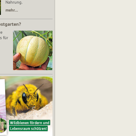
Nahrung.
mehr…
bstgarten?
re
s für