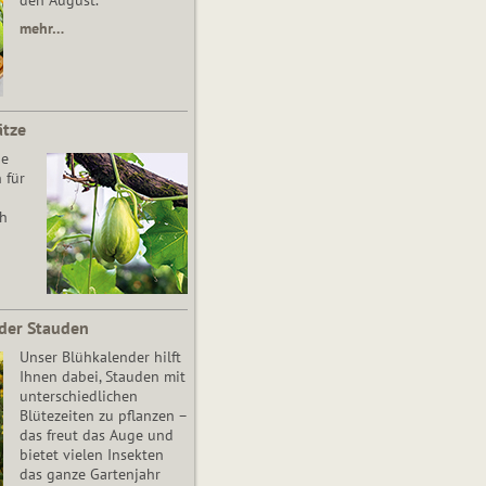
den August.
mehr…
ätze
he
 für
ch
der Stauden
Unser Blühkalender hilft
Ihnen dabei, Stauden mit
unterschiedlichen
Blütezeiten zu pflanzen –
das freut das Auge und
bietet vielen Insekten
das ganze Gartenjahr