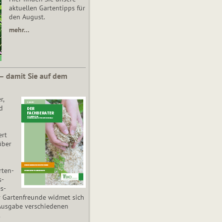
aktuellen Gartentipps für
den August.
mehr…
 – damit Sie auf dem
r,
d
ert
über
­ten­
s­
es­
r Gartenfreunde widmet sich
Ausgabe verschiedenen
.