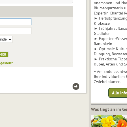
Anemonen und Narz
Blumengärtnerin u
Expertin Chantal 
► Herbstpflanzunge
Krokusse
► Frühjahrspflanz
Gladiolen
► Experten-Wisse
Ranunkeln
► Optimale Kultur 
Düngung, Bewässe
► Praktische Tipp
rgessen?
Kübel, Arten und S
+ Am Ende beantwo
Ihre individuellen
Zwiebelblumen.
Alle In
Was liegt an im 