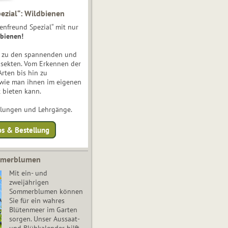
ezial“: Wildbienen
enfreund Spezial“ mit nur
bienen!
e zu den spannenden und
nsekten. Vom Erkennen der
Arten bis hin zu
 wie man ihnen im eigenen
 bieten kann.
ulungen und Lehrgänge.
os & Bestellung
mmerblumen
Mit ein- und
zweijährigen
Sommerblumen können
Sie für ein wahres
Blütenmeer im Garten
sorgen. Unser Aussaat-
und Blühkalender hilft