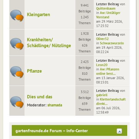
Letzter Beitrag
von
9.441
Quittenbaum
Beiträge
in
Aw: Untätiger
Kleingarten
1.245
Vorstand
am 29. März 2026,
Themen
17:25:32
1.928
Letzter Beitrag
von
Krankheiten/
Oliver52
Beiträge
in
Schwarzwurzeln
Schädlinge/ Nützlinge
626
am 19. April 2026,
Themen
08:22:24
Letzter Beitrag
von
2.425
Leon20
Beiträge
in
Aw: Pflanzen
Pflanze
810
online best...
am 13. Januar 2026,
Themen
08:15:01
Letzter Beitrag
von
3.512
gabriell
Dies und das
Beiträge
in
Kletterlandschaft
659
direkt...
Moderator:
shamada
am 06. Juli 2026,
Themen
12:58:49
gartenfreunde.de Forum – Info-Center