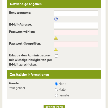
Notwendige Angaben
Benutzername:
E-Mail-Adresse:
Passwort wählen:
Passwort überprüfen:
Erlaube den Administratoren,
mir wichtige Neuigkeiten per
E-Mail zu schicken:
Zusätzliche Informationen
Gender:
None
Your gender.
Male
Female