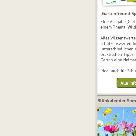
„Gartenfreund Sp
Eine Ausgabe „Gart
einem Thema:
Wild
Alles Wissenswert
schützenswerten I
unterschiedlichen 
praktischen Tipps,
Garten eine Heimat
Ideal auch für Sch
Alle Inf
Blühkalender So