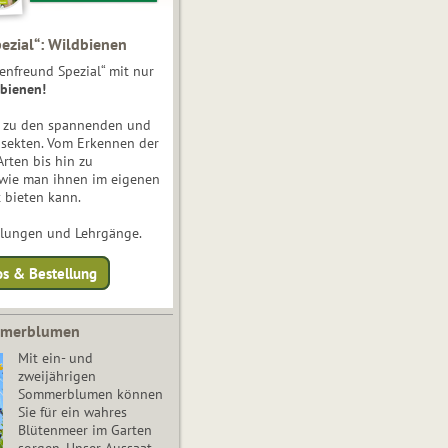
ezial“: Wildbienen
enfreund Spezial“ mit nur
bienen!
e zu den spannenden und
nsekten. Vom Erkennen der
Arten bis hin zu
 wie man ihnen im eigenen
 bieten kann.
ulungen und Lehrgänge.
os & Bestellung
mmerblumen
Mit ein- und
zweijährigen
Sommerblumen können
Sie für ein wahres
Blütenmeer im Garten
sorgen. Unser Aussaat-