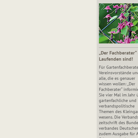
„Der Fachberater“
Laufenden sind!
Für Gartenfachberate
Vereinsvorstände un
alle, die es genauer
wissen wollen: „Der
Fachberater“ informi
Sie vier Mal im Jahr 
gartenfachliche und
verbandspolitische
Themen des Klein­gar
wesens. Die Ver­band
zeit­schrift des Bun­d
ver­ban­des Deutsche
zudem Ausgabe für 