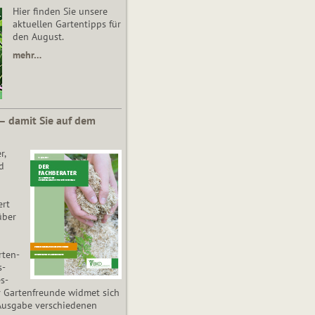
Hier finden Sie unsere
aktuellen Gartentipps für
den August.
mehr…
 – damit Sie auf dem
r,
d
ert
über
­ten­
s­
es­
r Gartenfreunde widmet sich
Ausgabe verschiedenen