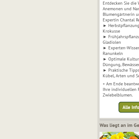
Entdecken Sie die 
Anemonen und Narz
Blumengärtnerin u
Expertin Chantal 
► Herbstpflanzunge
Krokusse
► Frühjahrspflanz
Gladiolen
► Experten-Wisse
Ranunkeln
► Optimale Kultur 
Düngung, Bewässe
► Praktische Tipp
Kübel, Arten und S
+ Am Ende beantwo
Ihre individuellen
Zwiebelblumen.
Alle In
Was liegt an im 