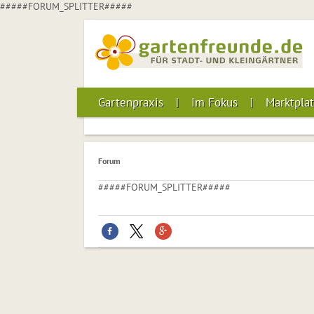
#####FORUM_SPLITTER#####
Gartenpraxis
Im Fokus
Marktplat
Forum
#####FORUM_SPLITTER#####