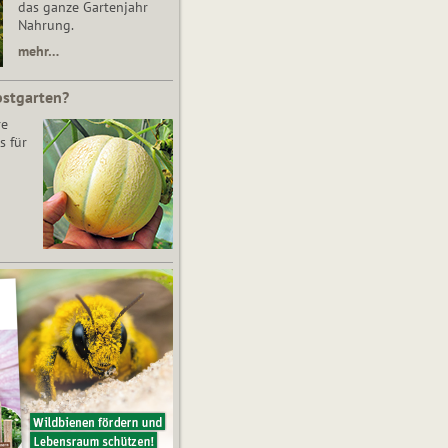
das ganze Gartenjahr
Nahrung.
mehr…
bstgarten?
re
s für