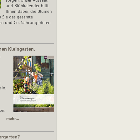
und Blühkalender hilft
Ihnen dabei, die Blumen
s Sie das gesamte
en und Co. Nahrung bieten
nen Kleingarten.
!
n
in,
t
en.
mehr…
ergarten?