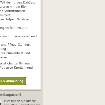
Welt der Tulpen, Dahlien,
issen mit der Bio-
nd Schnittblumen-
Remmert:
n: Tulpen, Narzissen,
ungen: Dahlien und
n rund um Anemonen und
und Pflege: Standort,
rung
s für Blumenbeet und
orten
rtet Chantal Remmert
 Fragen zu Knollen- und
fos & Anmeldung
Gemüsegarten?
Hier finden Sie unsere