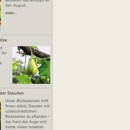
aktuellen Gartentipps für
den August.
mehr…
ätze
he
 für
ch
der Stauden
Unser Blühkalender hilft
Ihnen dabei, Stauden mit
unterschiedlichen
Blütezeiten zu pflanzen –
das freut das Auge und
bietet vielen Insekten