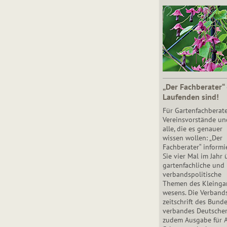
„Der Fachberater“
Laufenden sind!
Für Gartenfachberate
Vereinsvorstände un
alle, die es genauer
wissen wollen: „Der
Fachberater“ informi
Sie vier Mal im Jahr 
gartenfachliche und
verbandspolitische
Themen des Klein­gar
wesens. Die Ver­band
zeit­schrift des Bun­d
ver­ban­des Deutsche
zudem Ausgabe für 