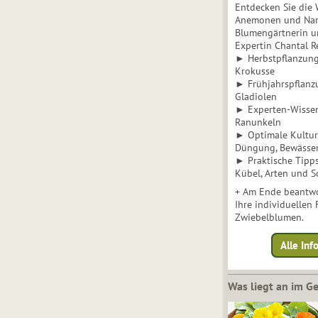
Entdecken Sie die 
Anemonen und Narz
Blumengärtnerin u
Expertin Chantal 
► Herbstpflanzunge
Krokusse
► Frühjahrspflanz
Gladiolen
► Experten-Wisse
Ranunkeln
► Optimale Kultur 
Düngung, Bewässe
► Praktische Tipp
Kübel, Arten und S
+ Am Ende beantwo
Ihre individuellen
Zwiebelblumen.
Alle In
Was liegt an im 