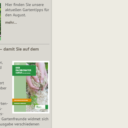
Hier finden Sie unsere
aktuellen Gartentipps für
den August.
mehr…
 – damit Sie auf dem
r,
d
ert
über
­ten­
s­
es­
r Gartenfreunde widmet sich
Ausgabe verschiedenen