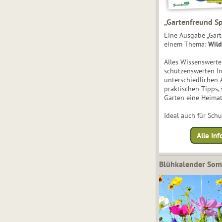
„Gartenfreund Sp
Eine Ausgabe „Gart
einem Thema:
Wild
Alles Wissenswert
schützenswerten I
unterschiedlichen 
praktischen Tipps,
Garten eine Heimat
Ideal auch für Sch
Alle Inf
Blühkalender So