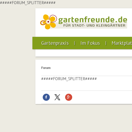
#####FORUM_SPLITTER#####
Gartenpraxis
Im Fokus
Marktplat
Forum
#####FORUM_SPLITTER#####