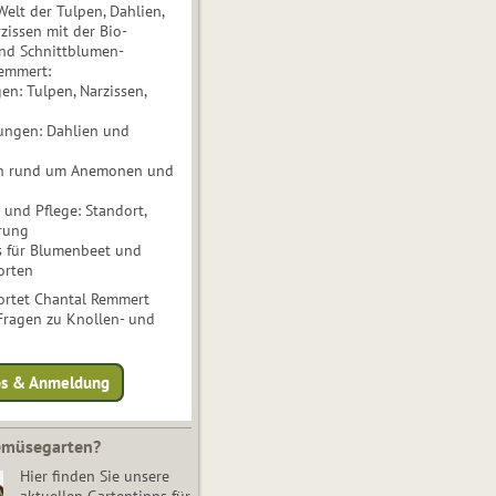
Welt der Tulpen, Dahlien,
issen mit der Bio-
nd Schnittblumen-
Remmert:
n: Tulpen, Narzissen,
ungen: Dahlien und
n rund um Anemonen und
und Pflege: Standort,
rung
s für Blumenbeet und
orten
rtet Chantal Remmert
 Fragen zu Knollen- und
fos & Anmeldung
Gemüsegarten?
Hier finden Sie unsere