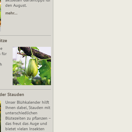
aktuellen Gartentipps für
den August.
mehr…
ätze
he
 für
ch
der Stauden
Unser Blühkalender hilft
Ihnen dabei, Stauden mit
unterschiedlichen
Blütezeiten zu pflanzen –
das freut das Auge und
bietet vielen Insekten