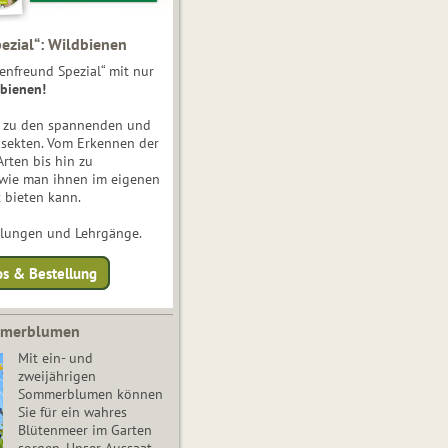
ezial“: Wildbienen
enfreund Spezial“ mit nur
bienen!
e zu den spannenden und
nsekten. Vom Erkennen der
Arten bis hin zu
 wie man ihnen im eigenen
 bieten kann.
ulungen und Lehrgänge.
os & Bestellung
mmerblumen
Mit ein- und
zweijährigen
Sommerblumen können
Sie für ein wahres
Blütenmeer im Garten
sorgen. Unser Aussaat-