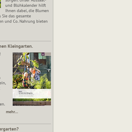
und Blühkalender hilft
Ihnen dabei, die Blumen
s Sie das gesamte
en und Co. Nahrung bieten
nen Kleingarten.
!
n
in,
t
en.
mehr…
ergarten?