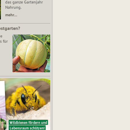
das ganze Gartenjahr
Nahrung.
mehr…
bstgarten?
re
s für