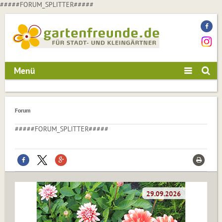
#####FORUM_SPLITTER#####
Menü
Forum
#####FORUM_SPLITTER#####