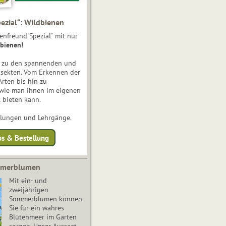
ezial“: Wildbienen
enfreund Spezial“ mit nur
bienen!
e zu den spannenden und
nsekten. Vom Erkennen der
Arten bis hin zu
 wie man ihnen im eigenen
 bieten kann.
ulungen und Lehrgänge.
os & Bestellung
mmerblumen
Mit ein- und
zweijährigen
Sommerblumen können
Sie für ein wahres
Blütenmeer im Garten
sorgen. Unser Aussaat-