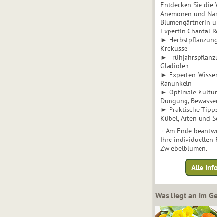
Entdecken Sie die 
Anemonen und Narz
Blumengärtnerin u
Expertin Chantal 
► Herbstpflanzunge
Krokusse
► Frühjahrspflanz
Gladiolen
► Experten-Wisse
Ranunkeln
► Optimale Kultur 
Düngung, Bewässe
► Praktische Tipp
Kübel, Arten und S
+ Am Ende beantwo
Ihre individuellen
Zwiebelblumen.
Alle In
Was liegt an im 