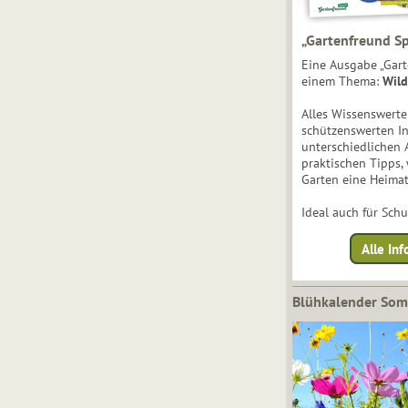
„Gartenfreund Sp
Eine Ausgabe „Gart
einem Thema:
Wild
Alles Wissenswert
schützenswerten I
unterschiedlichen 
praktischen Tipps,
Garten eine Heimat
Ideal auch für Sch
Alle Inf
Blühkalender So