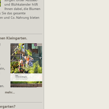
und Blühkalender hilft
Ihnen dabei, die Blumen
s Sie das gesamte
en und Co. Nahrung bieten
nen Kleingarten.
!
n
in,
t
en.
mehr…
ergarten?