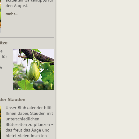
aktuellen Gartentipps für
den August.
mehr…
ätze
he
 für
ch
der Stauden
Unser Blühkalender hilft
Ihnen dabei, Stauden mit
unterschiedlichen
Blütezeiten zu pflanzen –
das freut das Auge und
bietet vielen Insekten