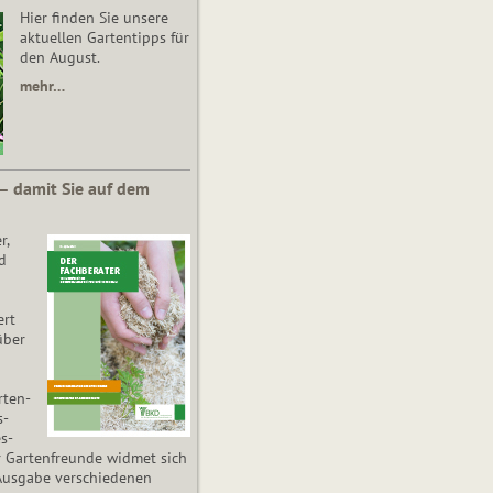
Hier finden Sie unsere
aktuellen Gartentipps für
den August.
mehr…
 – damit Sie auf dem
r,
d
ert
über
­ten­
s­
es­
r Gartenfreunde widmet sich
Ausgabe verschiedenen