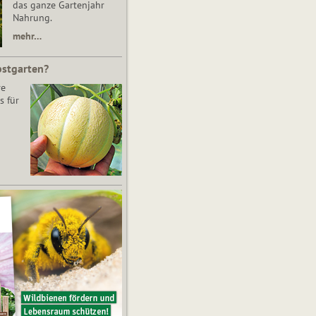
das ganze Gartenjahr
Nahrung.
mehr…
bstgarten?
re
s für