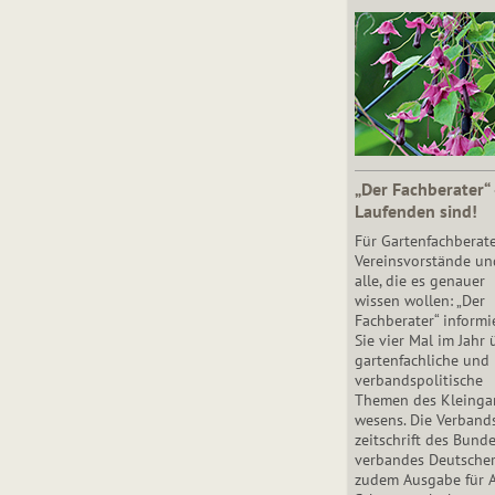
„Der Fachberater“
Laufenden sind!
Für Gartenfachberate
Vereinsvorstände un
alle, die es genauer
wissen wollen: „Der
Fachberater“ informi
Sie vier Mal im Jahr 
gartenfachliche und
verbandspolitische
Themen des Klein­gar
wesens. Die Ver­band
zeit­schrift des Bun­d
ver­ban­des Deutsche
zudem Ausgabe für 