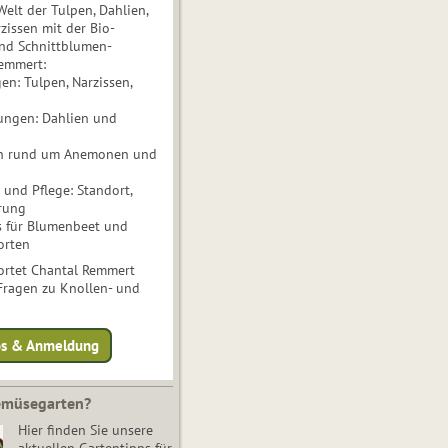
Welt der Tulpen, Dahlien,
issen mit der Bio-
nd Schnittblumen-
Remmert:
n: Tulpen, Narzissen,
ungen: Dahlien und
n rund um Anemonen und
und Pflege: Standort,
rung
s für Blumenbeet und
orten
rtet Chantal Remmert
 Fragen zu Knollen- und
fos & Anmeldung
Gemüsegarten?
Hier finden Sie unsere