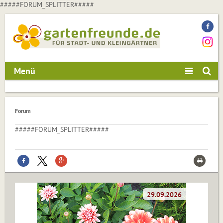
#####FORUM_SPLITTER#####
Menü
Forum
#####FORUM_SPLITTER#####