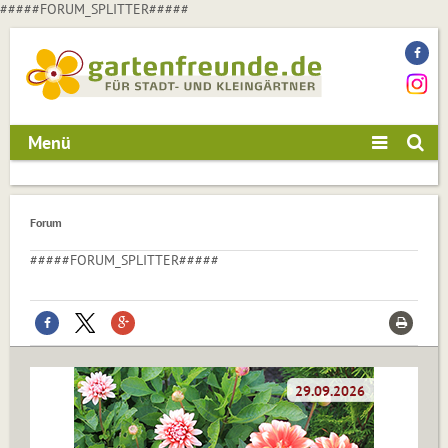
#####FORUM_SPLITTER#####
Menü
Forum
#####FORUM_SPLITTER#####