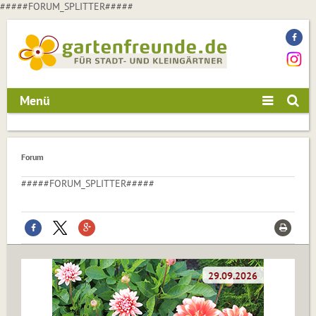
#####FORUM_SPLITTER#####
Menü
Forum
#####FORUM_SPLITTER#####