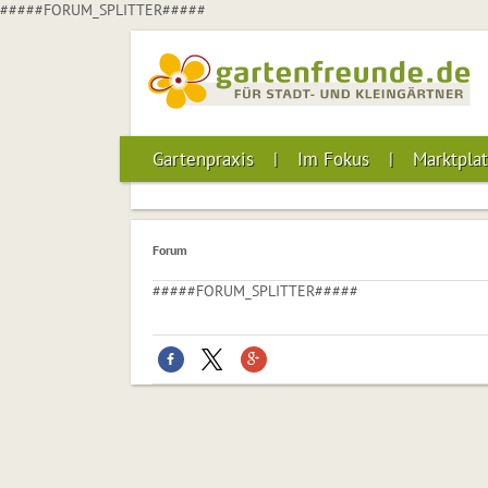
#####FORUM_SPLITTER#####
Gartenpraxis
Im Fokus
Marktplat
Forum
#####FORUM_SPLITTER#####