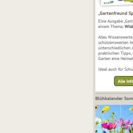
„Gartenfreund Sp
Eine Ausgabe „Gart
einem Thema:
Wild
Alles Wissenswert
schützenswerten I
unterschiedlichen 
praktischen Tipps,
Garten eine Heimat
Ideal auch für Sch
Alle Inf
Blühkalender So