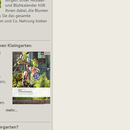
und Blühkalender hilft
Ihnen dabei, die Blumen
s Sie das gesamte
en und Co. Nahrung bieten
nen Kleingarten.
!
n
in,
t
en.
mehr…
ergarten?