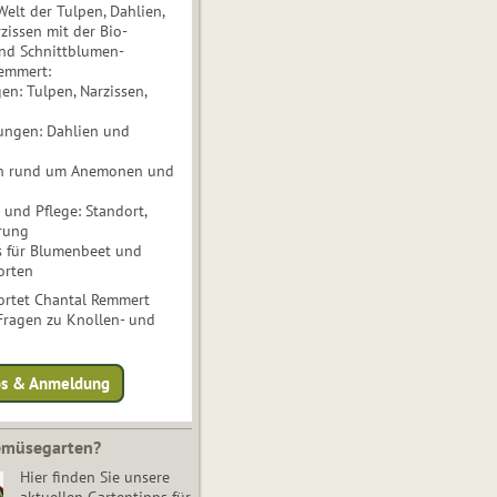
Welt der Tulpen, Dahlien,
issen mit der Bio-
nd Schnittblumen-
Remmert:
n: Tulpen, Narzissen,
ungen: Dahlien und
n rund um Anemonen und
und Pflege: Standort,
rung
s für Blumenbeet und
orten
rtet Chantal Remmert
 Fragen zu Knollen- und
fos & Anmeldung
Gemüsegarten?
Hier finden Sie unsere