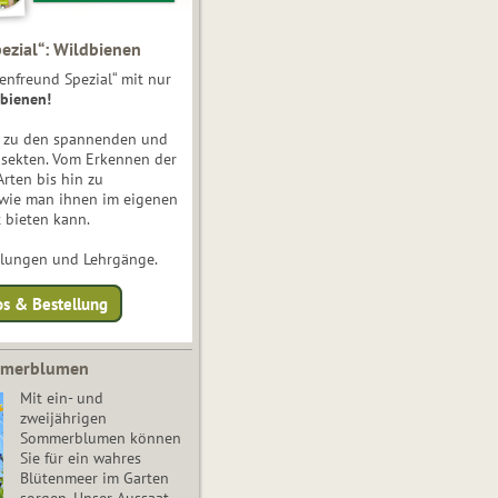
ezial“: Wildbienen
enfreund Spezial“ mit nur
bienen!
e zu den spannenden und
nsekten. Vom Erkennen der
Arten bis hin zu
 wie man ihnen im eigenen
 bieten kann.
ulungen und Lehrgänge.
os & Bestellung
mmerblumen
Mit ein- und
zweijährigen
Sommerblumen können
Sie für ein wahres
Blütenmeer im Garten
sorgen. Unser Aussaat-