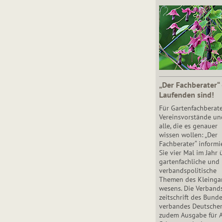
„Der Fachberater“
Laufenden sind!
Für Gartenfachberate
Vereinsvorstände un
alle, die es genauer
wissen wollen: „Der
Fachberater“ informi
Sie vier Mal im Jahr 
gartenfachliche und
verbandspolitische
Themen des Klein­gar
wesens. Die Ver­band
zeit­schrift des Bun­d
ver­ban­des Deutsche
zudem Ausgabe für 