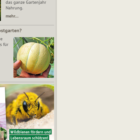
das ganze Gartenjahr
Nahrung.
mehr…
bstgarten?
re
s für