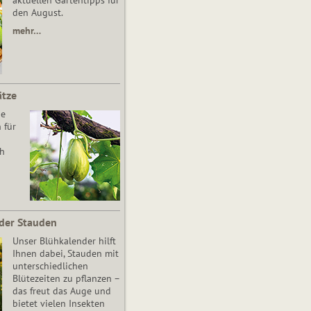
aktuellen Gartentipps für
den August.
mehr…
ätze
he
 für
ch
der Stauden
Unser Blühkalender hilft
Ihnen dabei, Stauden mit
unterschiedlichen
Blütezeiten zu pflanzen –
das freut das Auge und
bietet vielen Insekten