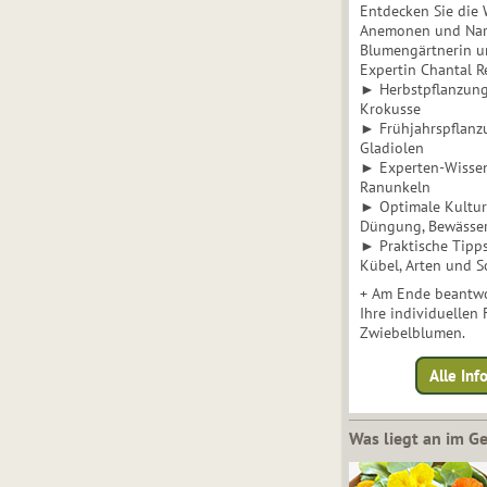
Entdecken Sie die 
Anemonen und Narz
Blumengärtnerin u
Expertin Chantal 
► Herbstpflanzunge
Krokusse
► Frühjahrspflanz
Gladiolen
► Experten-Wisse
Ranunkeln
► Optimale Kultur 
Düngung, Bewässe
► Praktische Tipp
Kübel, Arten und S
+ Am Ende beantwo
Ihre individuellen
Zwiebelblumen.
Alle In
Was liegt an im 