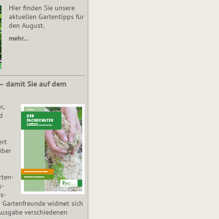
Hier finden Sie unsere
aktuellen Gartentipps für
den August.
mehr…
 – damit Sie auf dem
r,
d
ert
über
­ten­
s­
es­
r Gartenfreunde widmet sich
Ausgabe verschiedenen