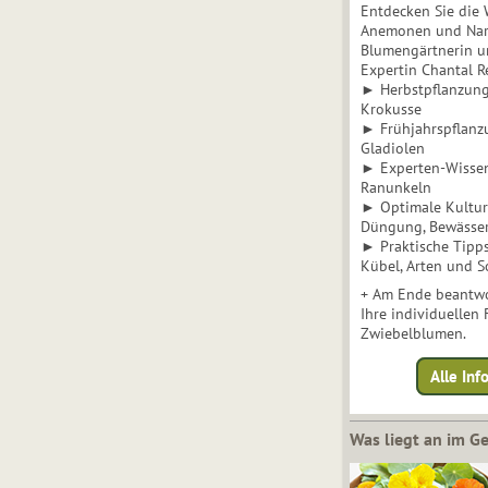
Entdecken Sie die 
Anemonen und Narz
Blumengärtnerin u
Expertin Chantal 
► Herbstpflanzunge
Krokusse
► Frühjahrspflanz
Gladiolen
► Experten-Wisse
Ranunkeln
► Optimale Kultur 
Düngung, Bewässe
► Praktische Tipp
Kübel, Arten und S
+ Am Ende beantwo
Ihre individuellen
Zwiebelblumen.
Alle In
Was liegt an im 