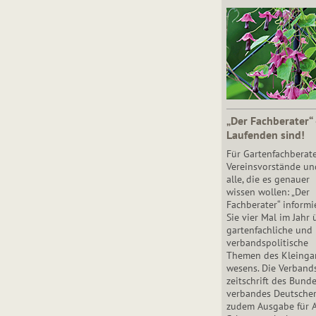
„Der Fachberater“
Laufenden sind!
Für Gartenfachberate
Vereinsvorstände un
alle, die es genauer
wissen wollen: „Der
Fachberater“ informi
Sie vier Mal im Jahr 
gartenfachliche und
verbandspolitische
Themen des Klein­gar
wesens. Die Ver­band
zeit­schrift des Bun­d
ver­ban­des Deutsche
zudem Ausgabe für 