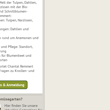
Welt der Tulpen, Dahlien,
issen mit der Bio-
nd Schnittblumen-
Remmert:
n: Tulpen, Narzissen,
ungen: Dahlien und
n rund um Anemonen und
und Pflege: Standort,
rung
s für Blumenbeet und
orten
rtet Chantal Remmert
 Fragen zu Knollen- und
fos & Anmeldung
Gemüsegarten?
Hier finden Sie unsere