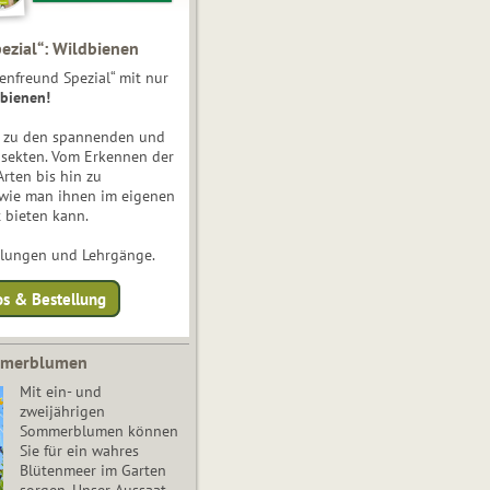
ezial“: Wildbienen
enfreund Spezial“ mit nur
bienen!
e zu den spannenden und
nsekten. Vom Erkennen der
Arten bis hin zu
 wie man ihnen im eigenen
 bieten kann.
ulungen und Lehrgänge.
os & Bestellung
mmerblumen
Mit ein- und
zweijährigen
Sommerblumen können
Sie für ein wahres
Blütenmeer im Garten
sorgen. Unser Aussaat-