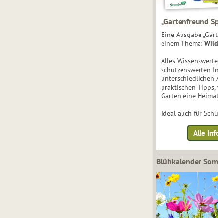
„Gartenfreund Sp
Eine Ausgabe „Gart
einem Thema:
Wild
Alles Wissenswert
schützenswerten I
unterschiedlichen 
praktischen Tipps,
Garten eine Heimat
Ideal auch für Sch
Alle Inf
Blühkalender So