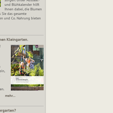
und Blühkalender hilft
Ihnen dabei, die Blumen
s Sie das gesamte
en und Co. Nahrung bieten
nen Kleingarten.
!
n
in,
t
en.
mehr…
ergarten?