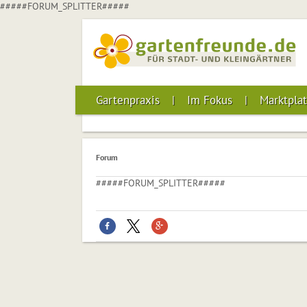
#####FORUM_SPLITTER#####
Gartenpraxis
Im Fokus
Marktplat
Forum
#####FORUM_SPLITTER#####