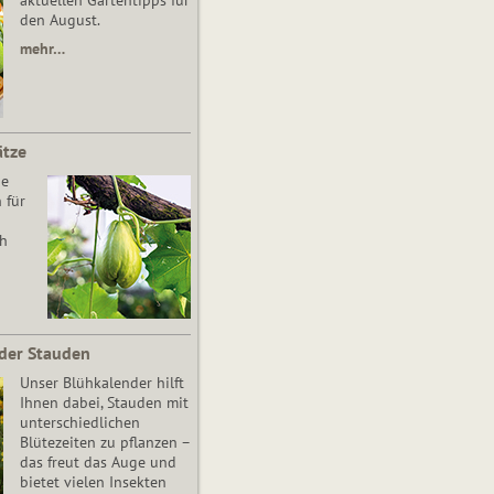
aktuellen Gartentipps für
den August.
mehr…
ätze
he
 für
ch
der Stauden
Unser Blühkalender hilft
Ihnen dabei, Stauden mit
unterschiedlichen
Blütezeiten zu pflanzen –
das freut das Auge und
bietet vielen Insekten