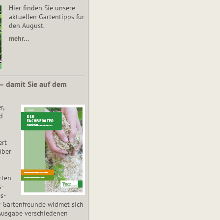
Hier finden Sie unsere
aktuellen Gartentipps für
den August.
mehr…
 – damit Sie auf dem
r,
d
ert
über
­ten­
s­
es­
r Gartenfreunde widmet sich
Ausgabe verschiedenen