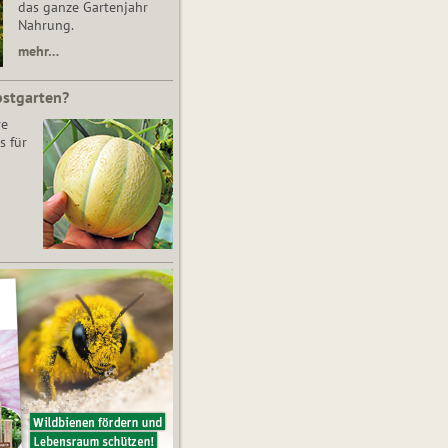
das ganze Gartenjahr
Nahrung.
mehr…
bstgarten?
re
s für