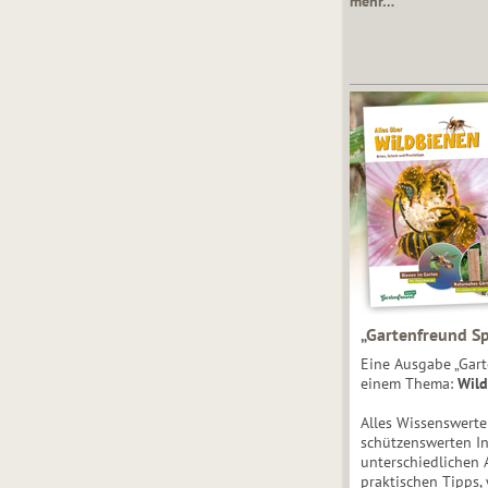
mehr…
„Gartenfreund Sp
Eine Ausgabe „Gart
einem Thema:
Wild
Alles Wissenswert
schützenswerten I
unterschiedlichen 
praktischen Tipps,