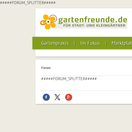
#####FORUM_SPLITTER#####
Gartenpraxis
Im Fokus
Marktplat
Forum
#####FORUM_SPLITTER#####