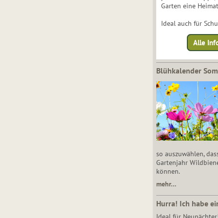
Garten eine Heimat
Ideal auch für Sch
Alle Inf
Blühkalender So
so auszuwählen, das
Gartenjahr Wildbien
können.
mehr…
Hurra! Ich habe ei
Ideal für Neupächter