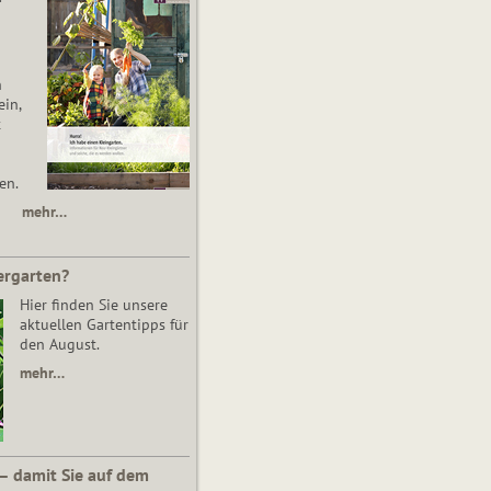
n
in,
t
en.
mehr…
ergarten?
Hier finden Sie unsere
aktuellen Gartentipps für
den August.
mehr…
 – damit Sie auf dem