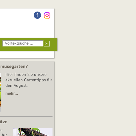
Gemüsegarten?
Hier finden Sie unsere
aktuellen Gartentipps für
den August.
mehr…
ätze
he
 für