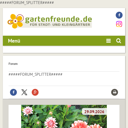
#####FORUM_SPLITTER#####
Menü
Forum
#####FORUM_SPLITTER#####