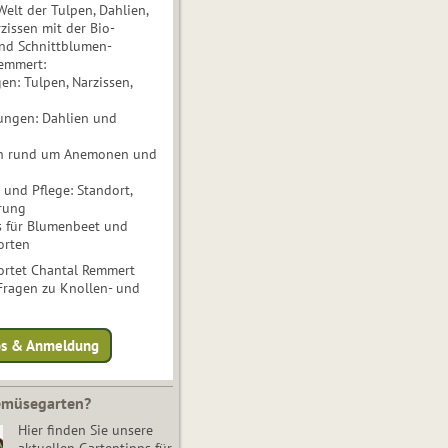
Welt der Tulpen, Dahlien,
issen mit der Bio-
nd Schnittblumen-
Remmert:
n: Tulpen, Narzissen,
ungen: Dahlien und
n rund um Anemonen und
und Pflege: Standort,
rung
s für Blumenbeet und
orten
rtet Chantal Remmert
 Fragen zu Knollen- und
fos & Anmeldung
Gemüsegarten?
Hier finden Sie unsere