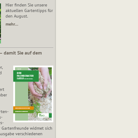
Hier finden Sie unsere
aktuellen Gartentipps für
den August.
mehr…
 – damit Sie auf dem
r,
d
ert
über
­ten­
s­
es­
r Gartenfreunde widmet sich
Ausgabe verschiedenen