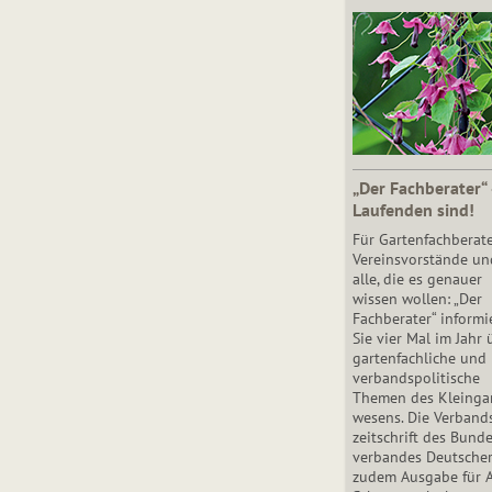
„Der Fachberater“
Laufenden sind!
Für Gartenfachberate
Vereinsvorstände un
alle, die es genauer
wissen wollen: „Der
Fachberater“ informi
Sie vier Mal im Jahr 
gartenfachliche und
verbandspolitische
Themen des Klein­gar
wesens. Die Ver­band
zeit­schrift des Bun­d
ver­ban­des Deutsche
zudem Ausgabe für 