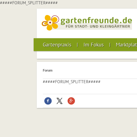
#####FORUM_SPLITTER#####
Gartenpraxis
Im Fokus
Marktplat
Forum
#####FORUM_SPLITTER#####