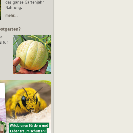
das ganze Gartenjahr
Nahrung.
mehr…
bstgarten?
re
s für