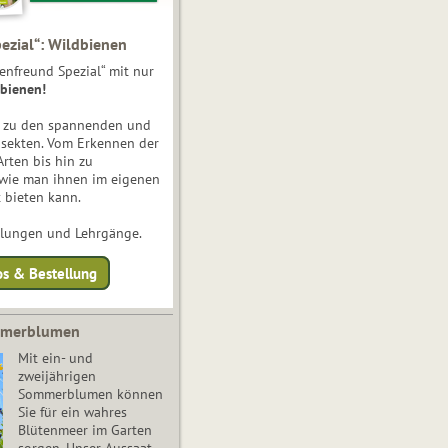
ezial“: Wildbienen
enfreund Spezial“ mit nur
bienen!
e zu den spannenden und
nsekten. Vom Erkennen der
Arten bis hin zu
 wie man ihnen im eigenen
 bieten kann.
ulungen und Lehrgänge.
os & Bestellung
mmerblumen
Mit ein- und
zweijährigen
Sommerblumen können
Sie für ein wahres
Blütenmeer im Garten
sorgen. Unser Aussaat-