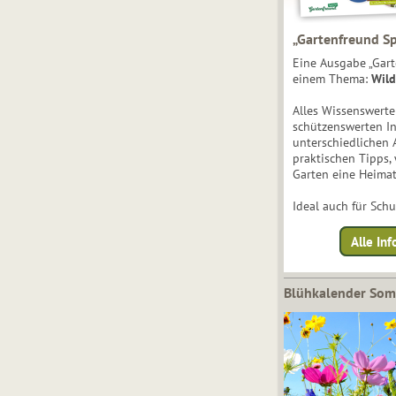
„Gartenfreund Sp
Eine Ausgabe „Gart
einem Thema:
Wild
Alles Wissenswert
schützenswerten I
unterschiedlichen 
praktischen Tipps,
Garten eine Heimat
Ideal auch für Sch
Alle Inf
Blühkalender So