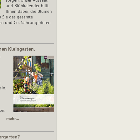
und Blühkalender hilft
Ihnen dabei, die Blumen
s Sie das gesamte
en und Co. Nahrung bieten
nen Kleingarten.
!
n
in,
t
en.
mehr…
ergarten?