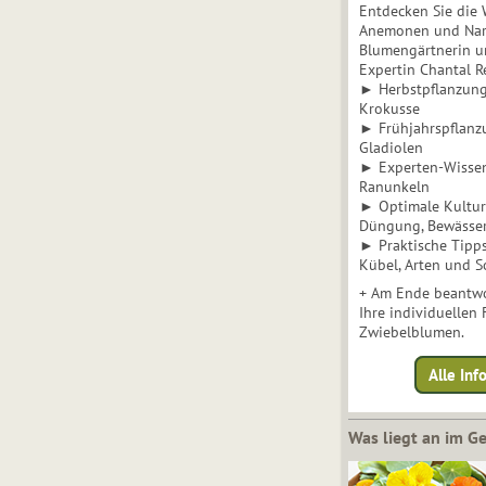
Entdecken Sie die 
Anemonen und Narz
Blumengärtnerin u
Expertin Chantal 
► Herbstpflanzunge
Krokusse
► Frühjahrspflanz
Gladiolen
► Experten-Wisse
Ranunkeln
► Optimale Kultur 
Düngung, Bewässe
► Praktische Tipp
Kübel, Arten und S
+ Am Ende beantwo
Ihre individuellen
Zwiebelblumen.
Alle In
Was liegt an im 