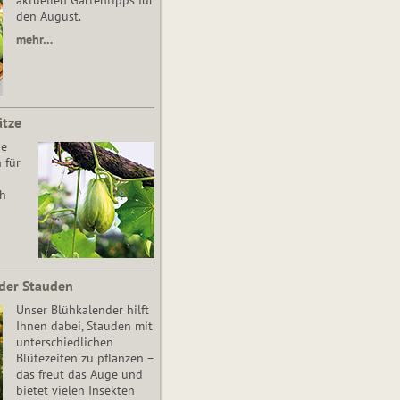
aktuellen Gartentipps für
den August.
mehr…
ätze
he
 für
ch
der Stauden
Unser Blühkalender hilft
Ihnen dabei, Stauden mit
unterschiedlichen
Blütezeiten zu pflanzen –
das freut das Auge und
bietet vielen Insekten