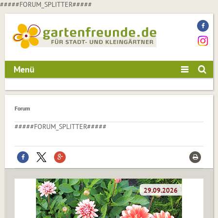
#####FORUM_SPLITTER#####
Menü
Forum
#####FORUM_SPLITTER#####