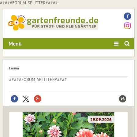
#####FORUM_SPLITTER#####
Menü
Forum
#####FORUM_SPLITTER#####